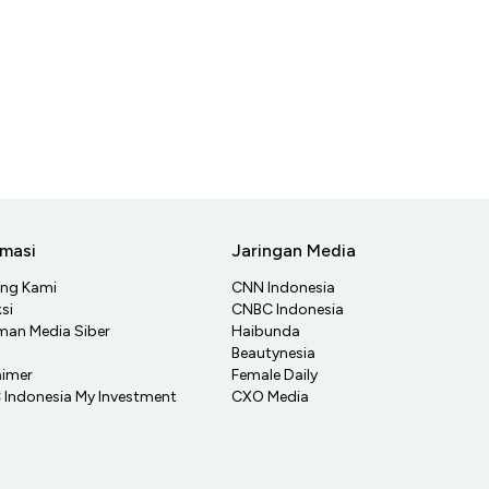
rmasi
Jaringan Media
ang Kami
CNN Indonesia
si
CNBC Indonesia
an Media Siber
Haibunda
Beautynesia
aimer
Female Daily
Indonesia My Investment
CXO Media