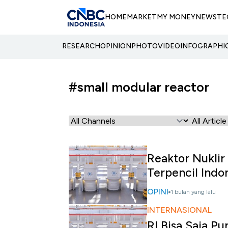
HOME
MARKET
MY MONEY
NEWS
TE
RESEARCH
OPINION
PHOTO
VIDEO
INFOGRAPHI
#small modular reactor
Reaktor Nuklir
Terpencil Indo
OPINI
1 bulan yang lalu
INTERNASIONAL
RI Bisa Saja P