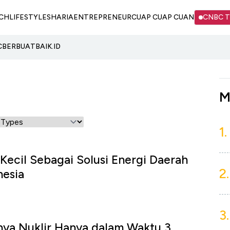
CH
LIFESTYLE
SHARIA
ENTREPRENEUR
CUAP CUAP CUAN
CNBC 
C
BERBUATBAIK.ID
M
1.
 Kecil Sebagai Solusi Energi Daerah
2.
nesia
3.
unya Nuklir Hanya dalam Waktu 3