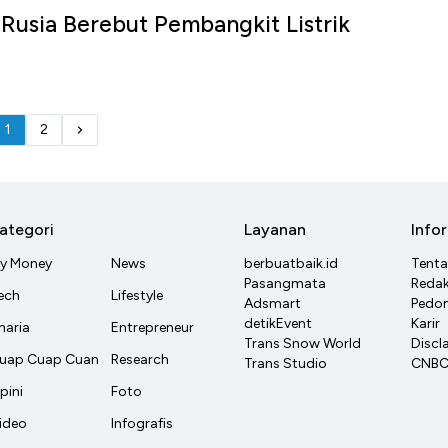
 Rusia Berebut Pembangkit Listrik
1
2
ategori
Layanan
Info
y Money
News
berbuatbaik.id
Tent
Pasangmata
Redak
ech
Lifestyle
Adsmart
Pedom
detikEvent
Karir
haria
Entrepreneur
Trans Snow World
Discl
uap Cuap Cuan
Research
Trans Studio
CNBC 
pini
Foto
ideo
Infografis