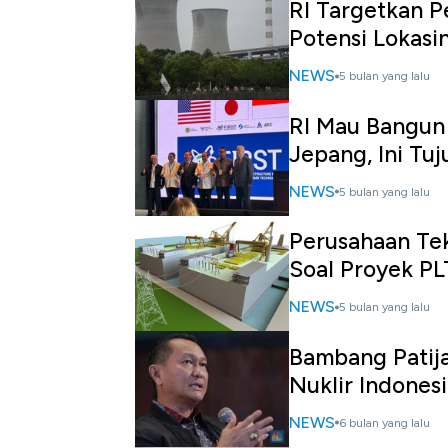
RI Targetkan P
Potensi Lokasi
NEWS
5 bulan yang lalu
RI Mau Bangun
Jepang, Ini Tu
NEWS
5 bulan yang lalu
Perusahaan Tek
Soal Proyek P
NEWS
5 bulan yang lalu
Bambang Patij
Nuklir Indones
NEWS
6 bulan yang lalu