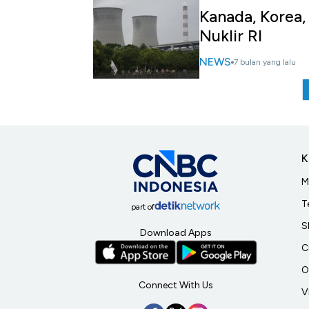
Kanada, Korea,
Nuklir RI
NEWS
7 bulan yang lalu
K
M
T
part of
S
Download Apps
C
O
Connect With Us
V