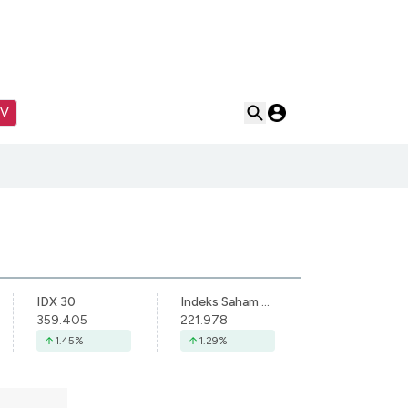
TV
IDX 30
Indeks Saham Syariah Indonesia
359.405
221.978
1.45
%
1.29
%