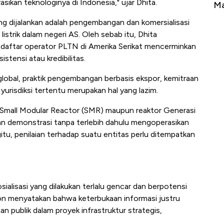
ikan teknologinya di Indonesia," ujar Dhita.
a Berbahaya
Mana yang Cuannya Paling Menyala?
yang dijalankan adalah pengembangan dan komersialisasi
istrik dalam negeri AS. Oleh sebab itu, Dhita
aftar operator PLTN di Amerika Serikat mencerminkan
stensi atau kredibilitas.
ir global, praktik pengembangan berbasis ekspor, kemitraan
i yurisdiksi tertentu merupakan hal yang lazim.
mall Modular Reactor (SMR) maupun reaktor Generasi
dan demonstrasi tanpa terlebih dahulu mengoperasikan
itu, penilaian terhadap suatu entitas perlu ditempatkan
lisasi yang dilakukan terlalu gencar dan berpotensi
on menyatakan bahwa keterbukaan informasi justru
n publik dalam proyek infrastruktur strategis,