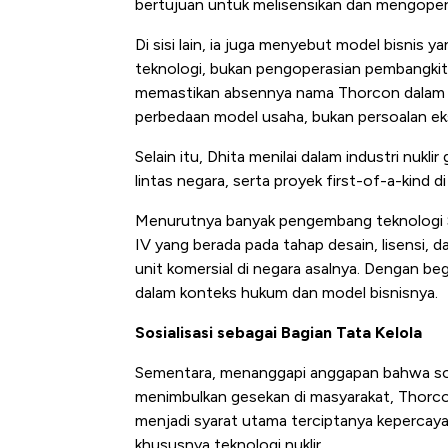
bertujuan untuk melisensikan dan mengoperas
Tembaga Terbang ke Zon
Di sisi lain, ia juga menyebut model bisnis 
teknologi, bukan pengoperasian pembangkit l
memastikan absennya nama Thorcon dalam d
perbedaan model usaha, bukan persoalan eksi
Selain itu, Dhita menilai dalam industri nukl
lintas negara, serta proyek first-of-a-kind d
Menurutnya banyak pengembang teknologi S
IV yang berada pada tahap desain, lisensi, 
unit komersial di negara asalnya. Dengan beg
dalam konteks hukum dan model bisnisnya.
Sosialisasi sebagai Bagian Tata Kelola
Sementara, menanggapi anggapan bahwa sosia
menimbulkan gesekan di masyarakat, Thorc
menjadi syarat utama terciptanya kepercayaa
khususnya teknologi nuklir.