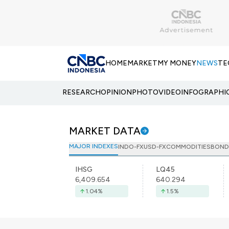
HOME
MARKET
MY MONEY
NEWS
TE
RESEARCH
OPINION
PHOTO
VIDEO
INFOGRAPHI
MARKET DATA
MAJOR INDEXES
INDO-FX
USD-FX
COMMODITIES
BOND
IHSG
LQ45
6,409.654
640.294
1.04
%
1.5
%