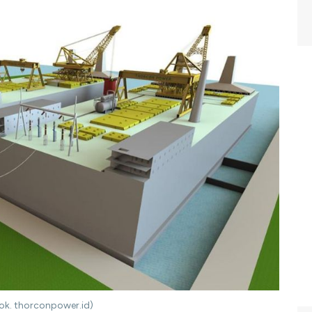
Dok. thorconpower.id)