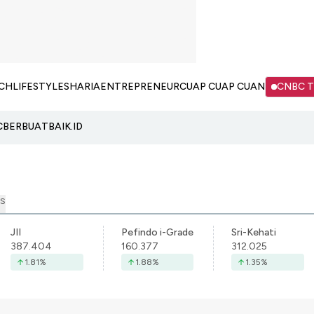
CH
LIFESTYLE
SHARIA
ENTREPRENEUR
CUAP CUAP CUAN
CNBC 
C
BERBUATBAIK.ID
S
JII
Pefindo i-Grade
Sri-Kehati
387.404
160.377
312.025
1.81
%
1.88
%
1.35
%