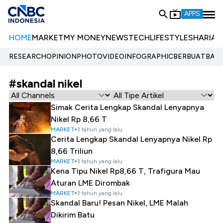
APPS
HOME
MARKET
MY MONEY
NEWS
TECH
LIFESTYLE
SHARIA
E
RESEARCH
OPINION
PHOTO
VIDEO
INFOGRAPHIC
BERBUATBAIK.
#skandal nikel
Simak Cerita Lengkap Skandal Lenyapnya
Nikel Rp 8,66 T
MARKET
3 tahun yang lalu
Cerita Lengkap Skandal Lenyapnya Nikel Rp
8,66 Triliun
MARKET
3 tahun yang lalu
Kena Tipu Nikel Rp8,66 T, Trafigura Mau
Aturan LME Dirombak
MARKET
3 tahun yang lalu
Skandal Baru! Pesan Nikel, LME Malah
Dikirim Batu