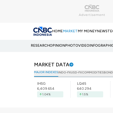
HOME
MARKET
MY MONEY
NEWS
TE
RESEARCH
OPINION
PHOTO
VIDEO
INFOGRAPHI
MARKET DATA
MAJOR INDEXES
INDO-FX
USD-FX
COMMODITIES
BOND
IHSG
LQ45
6,409.654
640.294
1.04
%
1.5
%