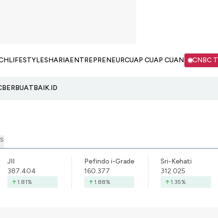
CH
LIFESTYLE
SHARIA
ENTREPRENEUR
CUAP CUAP CUAN
CNBC 
C
BERBUATBAIK.ID
S
JII
Pefindo i-Grade
Sri-Kehati
387.404
160.377
312.025
1.81
%
1.88
%
1.35
%