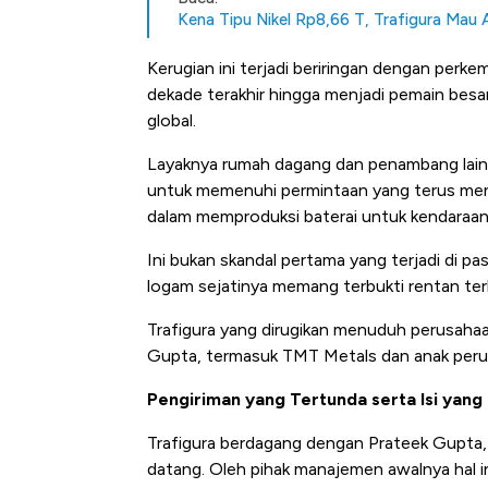
Kena Tipu Nikel Rp8,66 T, Trafigura Mau
Kerugian ini terjadi beriringan dengan perk
dekade terakhir hingga menjadi pemain bes
global.
Layaknya rumah dagang dan penambang lainn
untuk memenuhi permintaan yang terus menin
dalam memproduksi baterai untuk kendaraan l
Ini bukan skandal pertama yang terjadi di pa
logam sejatinya memang terbukti rentan te
Trafigura yang dirugikan menuduh perusaha
Gupta, termasuk TMT Metals dan anak perus
Pengiriman yang Tertunda serta Isi yan
Trafigura berdagang dengan Prateek Gupta
Kongo Tutup Keran Ekspor, 
datang. Oleh pihak manajemen awalnya hal 