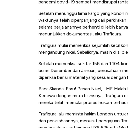
pandemi covid-19 sempat mendisrupsi rantai
Tembaga Terbang ke Zona B
Setelah menunggu lama kargo yang konon me
waktunya telah diperpanjang dari perkirakan 
selama perjalanannya berhenti di lebih banya
menunjukkan dokumentasi, aku Trafigura.
Trafigura mulai memeriksa sejumlah kecil kon
mengandung nikel. Sebaliknya, masih diisi ole
Setelah memeriksa sekitar 156 dari 1.104 ko
bulan Desember dan Januari, perusahaan me
diperiksa berisi material yang sesuai dengan 
Baca:Skandal Baru! Pesan Nikel, LME Malah D
Kecewa dengan mitra bisnisnya, Trafigura 
mereka telah memulai proses hukum terhada
Trafigura lalu meminta hakim London untuk
dan perusahaannya, menurut pengajuan Trafi
membekukan aset hingga US$ 625 juta (Rp 9,