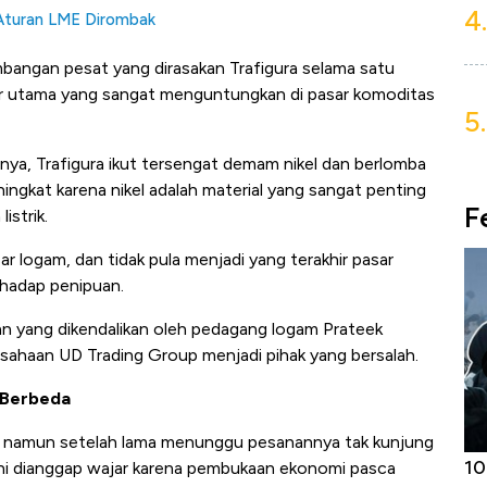
4.
 Aturan LME Dirombak
embangan pesat yang dirasakan Trafigura selama satu
ar utama yang sangat menguntungkan di pasar komoditas
5.
ya, Trafigura ikut tersengat demam nikel dan berlomba
gkat karena nikel adalah material yang sangat penting
F
istrik.
sar logam, dan tidak pula menjadi yang terakhir pasar
rhadap penipuan.
an yang dikendalikan oleh pedagang logam Prateek
ahaan UD Trading Group menjadi pihak yang bersalah.
g Berbeda
, namun setelah lama menunggu pesanannya tak kunjung
Harga
Adu Panas Kinerja Emiten Minyak RI,
10
ini dianggap wajar karena pembukaan ekonomi pasca