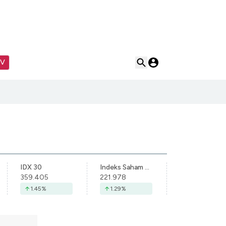
TV
IDX 30
Indeks Saham Syariah Indonesia
359.405
221.978
1.45
%
1.29
%