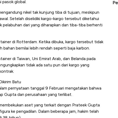
 pasok global.
erbahaya
Mana yang Cuannya Paling Menyala?
Pe
ngandung nikel tak kunjung tiba di tujuan, meskipun
awal. Setelah diselidiki kargo-kargo tersebut diketahui
k pelabuhan dari yang diharapkan dan tiba-tiba berhenti
tainer di Rotterdam. Ketika dibuka, kargo tersebut tidak
h bahan bernilai lebih rendah seperti baja karbon.
ntainer di Taiwan, Uni Emirat Arab, dan Belanda pada
ngungkapkan tidak ada satu pun dari kargo yang
kontrak.
ikirim Batu
dalam pernyataan tanggal 9 Februari mengatakan bahwa
p Gupta dan perusahaan yang terlibat.
 membekukan aset yang terkait dengan Prateek Gupta
gura ke pengadilan. Dalam beberapa jam, hakim telah
38 triliun).