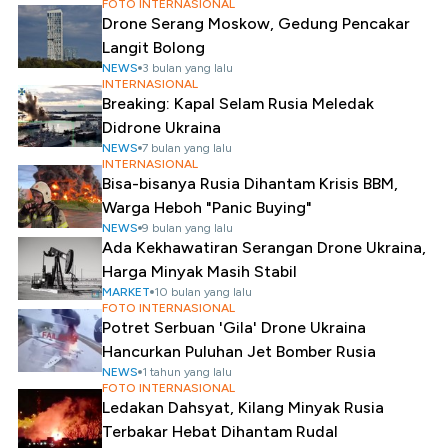
FOTO INTERNASIONAL
Drone Serang Moskow, Gedung Pencakar
Langit Bolong
NEWS
3 bulan yang lalu
INTERNASIONAL
Breaking: Kapal Selam Rusia Meledak
Didrone Ukraina
NEWS
7 bulan yang lalu
INTERNASIONAL
Bisa-bisanya Rusia Dihantam Krisis BBM,
Warga Heboh "Panic Buying"
NEWS
9 bulan yang lalu
Ada Kekhawatiran Serangan Drone Ukraina,
Harga Minyak Masih Stabil
MARKET
10 bulan yang lalu
FOTO INTERNASIONAL
Potret Serbuan 'Gila' Drone Ukraina
Hancurkan Puluhan Jet Bomber Rusia
NEWS
1 tahun yang lalu
FOTO INTERNASIONAL
Ledakan Dahsyat, Kilang Minyak Rusia
Terbakar Hebat Dihantam Rudal