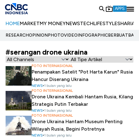
APPS
HOME
MARKET
MY MONEY
NEWS
TECH
LIFESTYLE
SHARIA
E
RESEARCH
OPINION
PHOTO
VIDEO
INFOGRAPHIC
BERBUATBAIK.
#serangan drone ukraina
FOTO INTERNASIONAL
Penampakan Satelit "Pot Harta Karun" Rusia
Hancur Diserang Ukraina
NEWS
1 bulan yang lalu
FOTO INTERNASIONAL
Drone Ukraina Kembali Hantam Rusia, Kilang
Strategis Putin Terbakar
NEWS
1 bulan yang lalu
FOTO INTERNASIONAL
Drone Ukraina Hantam Museum Penting
Wilayah Rusia, Begini Potretnya
NEWS
1 bulan yang lalu