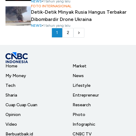
NEWS
1 tahun yang lalu
FOTO INTERNASIONAL
Detik-Detik Minyak Rusia Hangus Terbakar
Dibombardir Drone Ukraina
NEWS
1 tahun yang lalu
1
2
Home
Market
My Money
News
Tech
Lifestyle
Sharia
Entrepreneur
Cuap Cuap Cuan
Research
Opinion
Photo
Video
Infographic
Berbuatbaik.id
CNBC TV