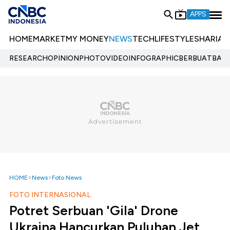
APPS
HOME
MARKET
MY MONEY
NEWS
TECH
LIFESTYLE
SHARIA
E
RESEARCH
OPINION
PHOTO
VIDEO
INFOGRAPHIC
BERBUATBAIK.
HOME
News
Foto News
FOTO INTERNASIONAL
Potret Serbuan 'Gila' Drone
Ukraina Hancurkan Puluhan Jet