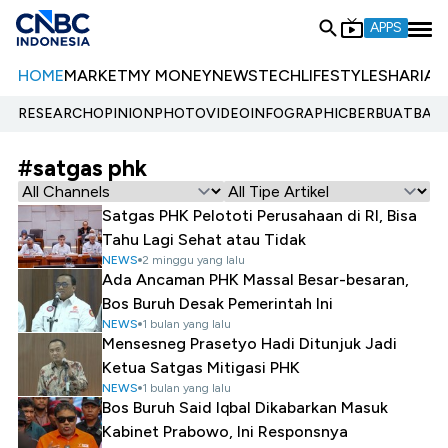
APPS
HOME
MARKET
MY MONEY
NEWS
TECH
LIFESTYLE
SHARIA
E
RESEARCH
OPINION
PHOTO
VIDEO
INFOGRAPHIC
BERBUATBAIK.
#satgas phk
Satgas PHK Pelototi Perusahaan di RI, Bisa
Tahu Lagi Sehat atau Tidak
NEWS
2 minggu yang lalu
Ada Ancaman PHK Massal Besar-besaran,
Bos Buruh Desak Pemerintah Ini
NEWS
1 bulan yang lalu
Mensesneg Prasetyo Hadi Ditunjuk Jadi
Ketua Satgas Mitigasi PHK
NEWS
1 bulan yang lalu
Bos Buruh Said Iqbal Dikabarkan Masuk
Kabinet Prabowo, Ini Responsnya