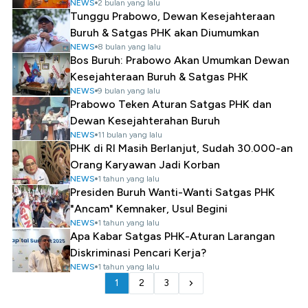
NEWS
2 bulan yang lalu
Tunggu Prabowo, Dewan Kesejahteraan
Buruh & Satgas PHK akan Diumumkan
NEWS
8 bulan yang lalu
Bos Buruh: Prabowo Akan Umumkan Dewan
Kesejahteraan Buruh & Satgas PHK
NEWS
9 bulan yang lalu
Prabowo Teken Aturan Satgas PHK dan
Dewan Kesejahterahan Buruh
NEWS
11 bulan yang lalu
PHK di RI Masih Berlanjut, Sudah 30.000-an
Orang Karyawan Jadi Korban
NEWS
1 tahun yang lalu
Presiden Buruh Wanti-Wanti Satgas PHK
"Ancam" Kemnaker, Usul Begini
NEWS
1 tahun yang lalu
Apa Kabar Satgas PHK-Aturan Larangan
Diskriminasi Pencari Kerja?
NEWS
1 tahun yang lalu
1
2
3