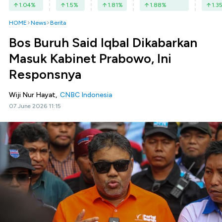
1.04
%
1.5
%
1.81
%
1.88
%
1.3
HOME
News
Berita
Bos Buruh Said Iqbal Dikabarkan
Masuk Kabinet Prabowo, Ini
Responsnya
Wiji Nur Hayat,
CNBC Indonesia
07 June 2026 11:15