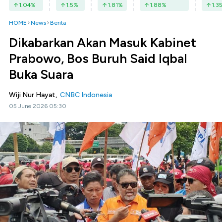
1.04
%
1.5
%
1.81
%
1.88
%
1.3
HOME
News
Berita
Dikabarkan Akan Masuk Kabinet
Prabowo, Bos Buruh Said Iqbal
Buka Suara
Wiji Nur Hayat,
CNBC Indonesia
05 June 2026 05:30