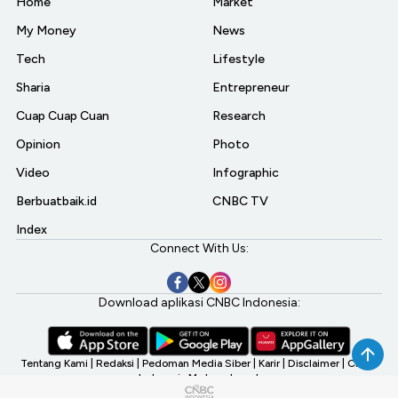
Home
Market
My Money
News
Tech
Lifestyle
Sharia
Entrepreneur
Cuap Cuap Cuan
Research
Opinion
Photo
Video
Infographic
Berbuatbaik.id
CNBC TV
Index
Connect With Us:
Download aplikasi CNBC Indonesia:
Tentang Kami
|
Redaksi
|
Pedoman Media Siber
|
Karir
|
Disclaimer
|
CNBC
Indonesia My Investment
©2026 CNBC Indonesia, A Transmedia Company