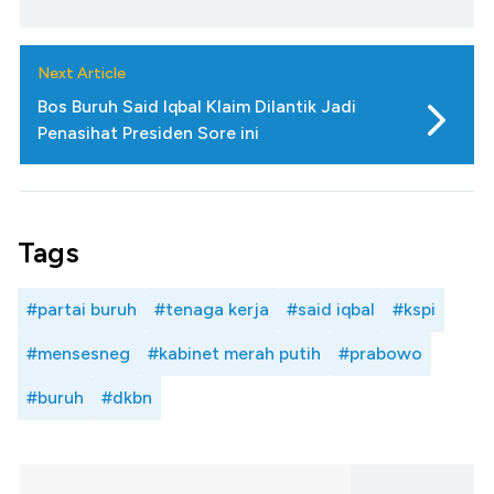
Next Article
Bos Buruh Said Iqbal Klaim Dilantik Jadi
Penasihat Presiden Sore ini
Tags
#partai buruh
#tenaga kerja
#said iqbal
#kspi
#mensesneg
#kabinet merah putih
#prabowo
#buruh
#dkbn