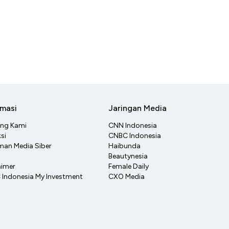
rmasi
Jaringan Media
ang Kami
CNN Indonesia
si
CNBC Indonesia
an Media Siber
Haibunda
Beautynesia
aimer
Female Daily
Indonesia My Investment
CXO Media