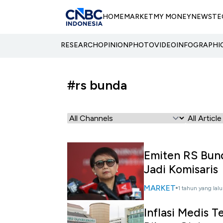
HOME
MARKET
MY MONEY
NEWS
TE
RESEARCH
OPINION
PHOTO
VIDEO
INFOGRAPHI
#rs bunda
Emiten RS Bun
Jadi Komisaris
MARKET
1 tahun yang lalu
Inflasi Medis 