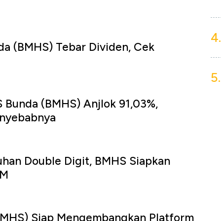
4.
da (BMHS) Tebar Dividen, Cek
5.
u
S Bunda (BMHS) Anjlok 91,03%,
enyebabnya
u
uhan Double Digit, BMHS Siapkan
 M
u
BMHS) Siap Mengembangkan Platform