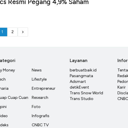
o cs Resmi Pegang 4,9% Saham
u
1
2
ategori
Layanan
Info
y Money
News
berbuatbaik.id
Tent
Pasangmata
Redak
ech
Lifestyle
Adsmart
Pedom
detikEvent
Karir
haria
Entrepreneur
Trans Snow World
Discl
uap Cuap Cuan
Research
Trans Studio
CNBC 
pini
Foto
ideo
Infografis
ndeks
CNBC TV