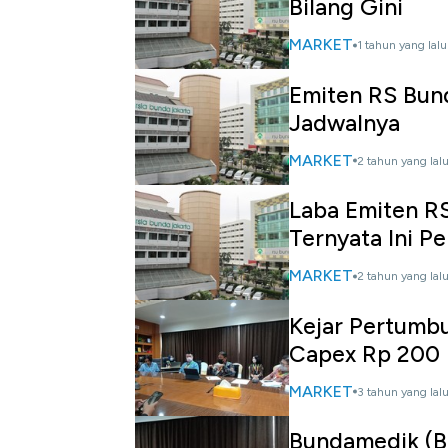
Bilang Gini
MARKET
1 tahun yang lalu
Emiten RS Bun
Jadwalnya
MARKET
2 tahun yang lal
Laba Emiten R
Ternyata Ini P
MARKET
2 tahun yang lal
Kejar Pertumb
Capex Rp 200
MARKET
3 tahun yang lal
Bundamedik (