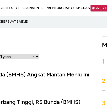
CH
LIFESTYLE
SHARIA
ENTREPRENEUR
CUAP CUAP CUAN
CNBC 
C
BERBUATBAIK.ID
M
1.
da (BMHS) Angkat Mantan Menlu Ini
2.
Terbang Tinggi, RS Bunda (BMHS)
3.