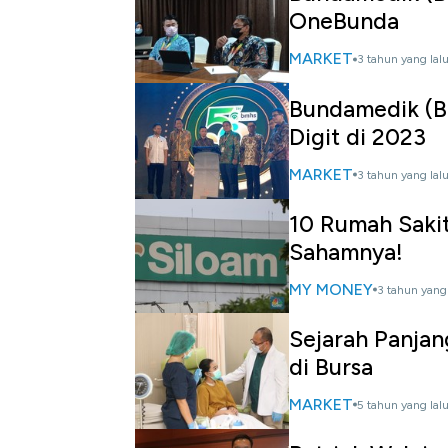
OneBunda
MARKET
3 tahun yang lal
Bundamedik (B
Digit di 2023
MARKET
3 tahun yang lal
10 Rumah Sakit 
Sahamnya!
MY MONEY
3 tahun yang 
Sejarah Panjan
di Bursa
MARKET
5 tahun yang lal