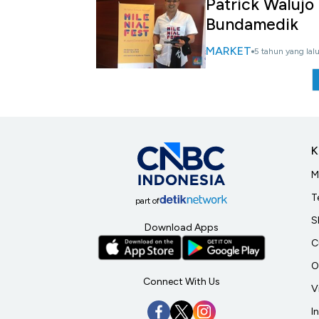
Patrick Waluj
Bundamedik
MARKET
5 tahun yang lal
K
M
T
part of
S
Download Apps
C
O
Connect With Us
V
I