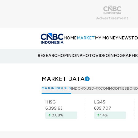
HOME
MARKET
MY MONEY
NEWS
TE
RESEARCH
OPINION
PHOTO
VIDEO
INFOGRAPHI
MARKET DATA
MAJOR INDEXES
INDO-FX
USD-FX
COMMODITIES
BOND
IHSG
LQ45
6,399.63
639.707
0.88
%
1.4
%