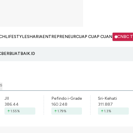
CH
LIFESTYLE
SHARIA
ENTREPRENEUR
CUAP CUAP CUAN
CNBC 
C
BERBUATBAIK.ID
S
JII
Pefindo i-Grade
Sri-Kehati
386.44
160.248
311.887
1.55
%
1.79
%
1.3
%