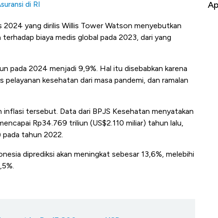
ng-Airbus?
Baik Buat Pengusaha RI
Ap
uransi di RI
ds 2024 yang dirilis Willis Tower Watson menyebutkan
n terhadap biaya medis global pada 2023, dari yang
urun pada 2024 menjadi 9,9%. Hal itu disebabkan karena
s pelayanan kesehatan dari masa pandemi, dan ramalan
h inflasi tersebut. Data dari BPJS Kesehatan menyatakan
encapai Rp34.769 triliun (US$2.110 miliar) tahun lalu,
r) pada tahun 2022.
donesia diprediksi akan meningkat sebesar 13,6%, melebihi
,5%.