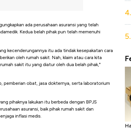
4.
ngkapkan ada perusahaan asuransi yang telah
amedik. Kedua belah pihak pun telah memenuhi
5.
mang kecenderungannya itu ada tindak kesepakatan cara
F
erikan oleh rumah sakit. Nah, klaim atau cara kita
rumah sakit itu yang diatur oleh dua belah pihak,"
 pemberian obat, jasa dokternya, serta laboratorium
ang pihaknya lakukan itu berbeda dengan BPJS
sahaan asuransi, baik pihak rumah sakit dan
njaga inflasi medis.
uasai
Harga Batu Bara Bangkit, Ada Kabar
Ha