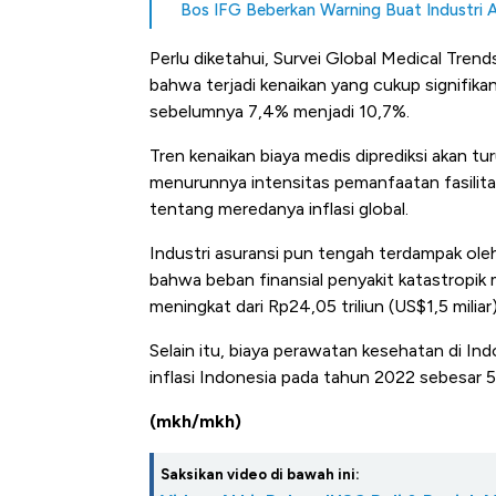
Langit Dunia, Pembunuh Boei
Bos IFG Beberkan Warning Buat Industri As
Perlu diketahui, Survei Global Medical Tren
bahwa terjadi kenaikan yang cukup signifika
sebelumnya 7,4% menjadi 10,7%.
Tren kenaikan biaya medis diprediksi akan t
menurunnya intensitas pemanfaatan fasilita
tentang meredanya inflasi global.
Industri asuransi pun tengah terdampak ole
bahwa beban finansial penyakit katastropik m
meningkat dari Rp24,05 triliun (US$1,5 milia
Selain itu, biaya perawatan kesehatan di In
inflasi Indonesia pada tahun 2022 sebesar 5
(mkh/mkh)
Saksikan video di bawah ini: