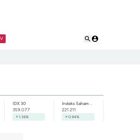
TV
IDX 30
Indeks Saham Syariah Indonesia
359.077
221.211
1.36
%
0.94
%