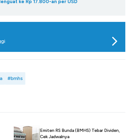
 Menguat ke Rp 17.800-an per USD
ggi
a
#bmhs
Emiten RS Bunda (BMHS) Tebar Dividen,
Cek Jadwalnya