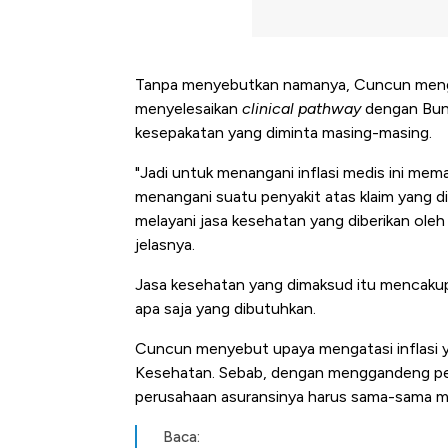
Tanpa menyebutkan namanya, Cuncun mengu
menyelesaikan
clinical pathway
dengan Bund
kesepakatan yang diminta masing-masing.
"Jadi untuk menangani inflasi medis ini me
menangani suatu penyakit atas klaim yang dib
melayani jasa kesehatan yang diberikan oleh 
jelasnya.
Jasa kesehatan yang dimaksud itu mencakup,
apa saja yang dibutuhkan.
Cuncun menyebut upaya mengatasi inflasi y
Kesehatan. Sebab, dengan menggandeng peru
perusahaan asuransinya harus sama-sama me
Ini Kekuatan Uang Embraer K
Baca: