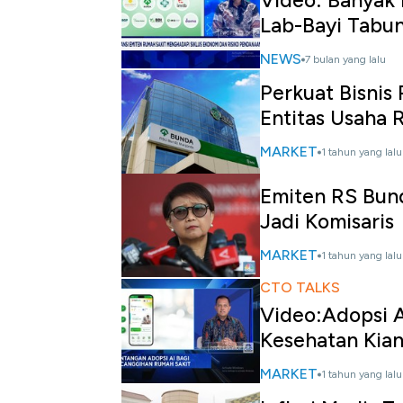
Video: Banyak D
Lab-Bayi Tabu
NEWS
7 bulan yang lalu
Perkuat Bisnis
Entitas Usaha 
MARKET
1 tahun yang lalu
Emiten RS Bun
Jadi Komisaris
MARKET
1 tahun yang lalu
CTO TALKS
Video:Adopsi A
Kesehatan Kia
MARKET
1 tahun yang lalu