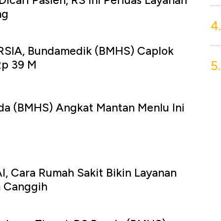
icari Pasien, RS Ini Perluas Layanan
ng
4.
 RSIA, Bundamedik (BMHS) Caplok
5.
Rp 39 M
da (BMHS) Angkat Mantan Menlu Ini
I, Cara Rumah Sakit Bikin Layanan
n Canggih