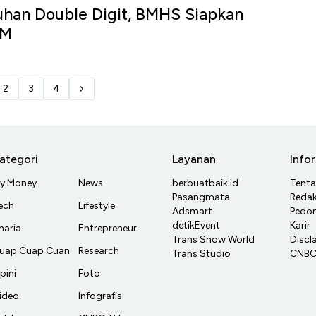
uhan Double Digit, BMHS Siapkan
 M
u
2
3
4
ategori
Layanan
Info
y Money
News
berbuatbaik.id
Tent
Pasangmata
Redak
ech
Lifestyle
Adsmart
Pedom
detikEvent
Karir
haria
Entrepreneur
Trans Snow World
Discl
uap Cuap Cuan
Research
Trans Studio
CNBC 
pini
Foto
ideo
Infografis