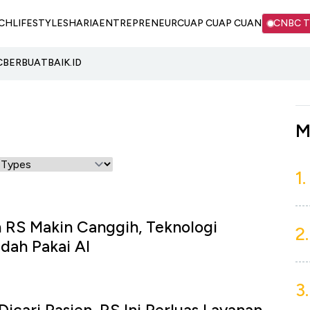
CH
LIFESTYLE
SHARIA
ENTREPRENEUR
CUAP CUAP CUAN
CNBC 
C
BERBUATBAIK.ID
M
1.
 RS Makin Canggih, Teknologi
2.
dah Pakai AI
3.