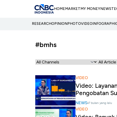
HOME
MARKET
MY MONEY
NEWS
TE
RESEARCH
OPINION
PHOTO
VIDEO
INFOGRAPHI
#bmhs
VIDEO
Video: Layanan
Pengobatan Su
NEWS
7 bulan yang lalu
VIDEO