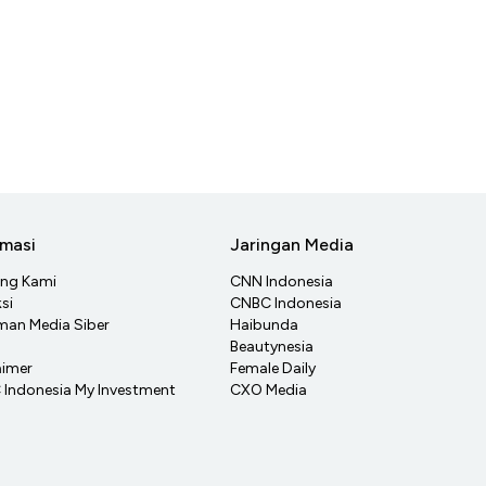
rmasi
Jaringan Media
ang Kami
CNN Indonesia
si
CNBC Indonesia
an Media Siber
Haibunda
Beautynesia
aimer
Female Daily
Indonesia My Investment
CXO Media