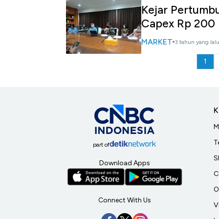
Kejar Pertumb
Capex Rp 200
MARKET
3 tahun yang lal
1
K
M
T
part of
S
Download Apps
C
O
Connect With Us
V