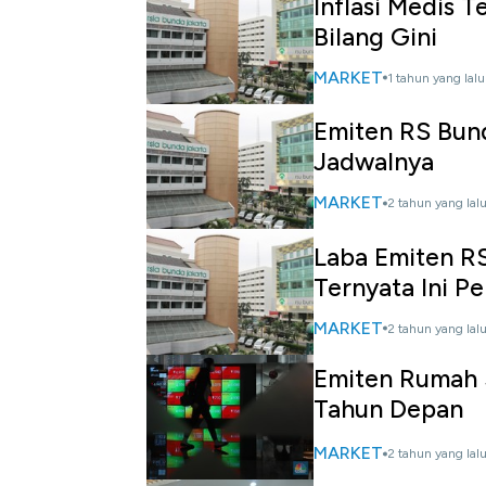
Inflasi Medis 
Bilang Gini
MARKET
1 tahun yang lalu
Emiten RS Bun
Jadwalnya
MARKET
2 tahun yang lal
Laba Emiten R
Ternyata Ini P
MARKET
2 tahun yang lal
Emiten Rumah 
Tahun Depan
MARKET
2 tahun yang lal