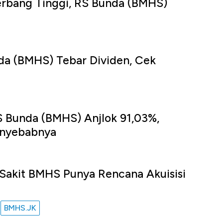
Terbang Tinggi, RS Bunda (BMHS)
da (BMHS) Tebar Dividen, Cek
u
S Bunda (BMHS) Anjlok 91,03%,
enyebabnya
u
Sakit BMHS Punya Rencana Akuisisi
BMHS.JK
u