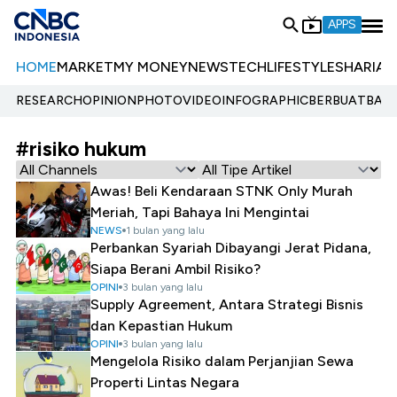
APPS
HOME
MARKET
MY MONEY
NEWS
TECH
LIFESTYLE
SHARIA
E
RESEARCH
OPINION
PHOTO
VIDEO
INFOGRAPHIC
BERBUATBAIK.
#risiko hukum
Awas! Beli Kendaraan STNK Only Murah
Meriah, Tapi Bahaya Ini Mengintai
NEWS
1 bulan yang lalu
Perbankan Syariah Dibayangi Jerat Pidana,
Siapa Berani Ambil Risiko?
OPINI
3 bulan yang lalu
Supply Agreement, Antara Strategi Bisnis
dan Kepastian Hukum
OPINI
3 bulan yang lalu
Mengelola Risiko dalam Perjanjian Sewa
Properti Lintas Negara