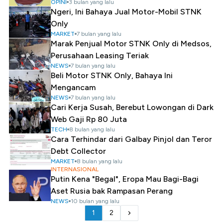
OPINI
3 bulan yang lalu
Ngeri, Ini Bahaya Jual Motor-Mobil STNK
Only
MARKET
7 bulan yang lalu
Marak Penjual Motor STNK Only di Medsos,
Perusahaan Leasing Teriak
NEWS
7 bulan yang lalu
Beli Motor STNK Only, Bahaya Ini
Mengancam
NEWS
7 bulan yang lalu
Cari Kerja Susah, Berebut Lowongan di Dark
Web Gaji Rp 80 Juta
TECH
8 bulan yang lalu
Cara Terhindar dari Galbay Pinjol dan Teror
Debt Collector
MARKET
8 bulan yang lalu
INTERNASIONAL
Putin Kena "Begal", Eropa Mau Bagi-Bagi
Aset Rusia bak Rampasan Perang
NEWS
10 bulan yang lalu
1
2