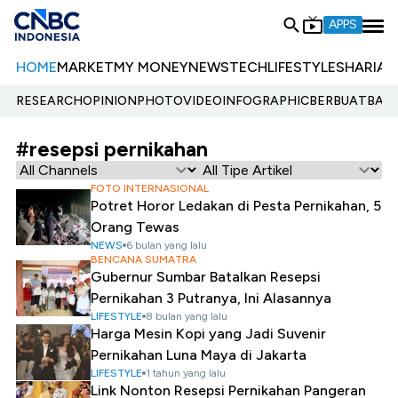
APPS
HOME
MARKET
MY MONEY
NEWS
TECH
LIFESTYLE
SHARIA
E
RESEARCH
OPINION
PHOTO
VIDEO
INFOGRAPHIC
BERBUATBAIK.
#resepsi pernikahan
FOTO INTERNASIONAL
Potret Horor Ledakan di Pesta Pernikahan, 5
Orang Tewas
NEWS
6 bulan yang lalu
BENCANA SUMATRA
Gubernur Sumbar Batalkan Resepsi
Pernikahan 3 Putranya, Ini Alasannya
LIFESTYLE
8 bulan yang lalu
Harga Mesin Kopi yang Jadi Suvenir
Pernikahan Luna Maya di Jakarta
LIFESTYLE
1 tahun yang lalu
Link Nonton Resepsi Pernikahan Pangeran