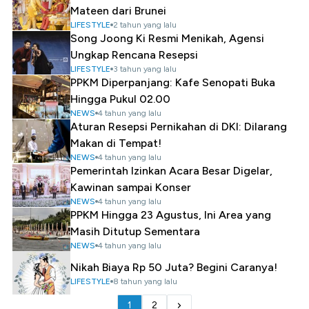
Mateen dari Brunei
LIFESTYLE
2 tahun yang lalu
Song Joong Ki Resmi Menikah, Agensi
Ungkap Rencana Resepsi
LIFESTYLE
3 tahun yang lalu
PPKM Diperpanjang: Kafe Senopati Buka
Hingga Pukul 02.00
NEWS
4 tahun yang lalu
Aturan Resepsi Pernikahan di DKI: Dilarang
Makan di Tempat!
NEWS
4 tahun yang lalu
Pemerintah Izinkan Acara Besar Digelar,
Kawinan sampai Konser
NEWS
4 tahun yang lalu
PPKM Hingga 23 Agustus, Ini Area yang
Masih Ditutup Sementara
NEWS
4 tahun yang lalu
Nikah Biaya Rp 50 Juta? Begini Caranya!
LIFESTYLE
8 tahun yang lalu
1
2