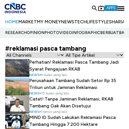
APPS
HOME
MARKET
MY MONEY
NEWS
TECH
LIFESTYLE
SHARIA
E
RESEARCH
OPINION
PHOTO
VIDEO
INFOGRAPHIC
BERBUATBAIK.
#reklamasi pasca tambang
Perhatian! Reklamasi Pasca Tambang Jadi
Syarat Pengajuan RKAB
NEWS
9 bulan yang lalu
Perusahaan Tambang Sudah Setor Rp 35
Triliun untuk Jaminan Reklamasi
NEWS
10 bulan yang lalu
Catat! Tanpa Jaminan Reklamasi, RKAB
Tambang Gak Akan Disetujui
NEWS
1 tahun yang lalu
MIND ID Sudah Lakukan Reklamasi Pasca
Tambang Hingga 7.200 Hektare