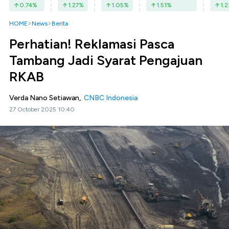
0.74
%
1.27
%
1.05
%
1.51
%
1.2
HOME
News
Berita
Perhatian! Reklamasi Pasca
Tambang Jadi Syarat Pengajuan
RKAB
Verda Nano Setiawan,
CNBC Indonesia
27 October 2025 10:40