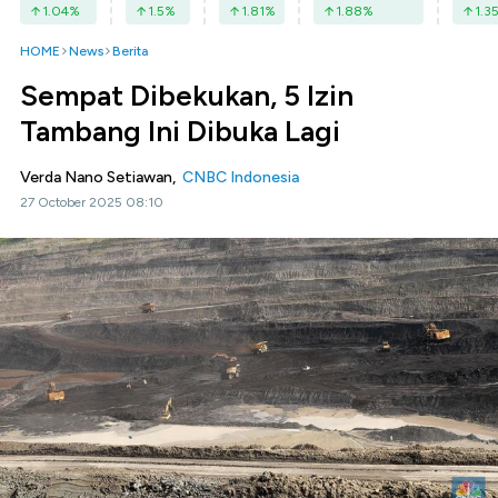
1.04
%
1.5
%
1.81
%
1.88
%
1.3
HOME
News
Berita
Sempat Dibekukan, 5 Izin
Tambang Ini Dibuka Lagi
Verda Nano Setiawan,
CNBC Indonesia
27 October 2025 08:10