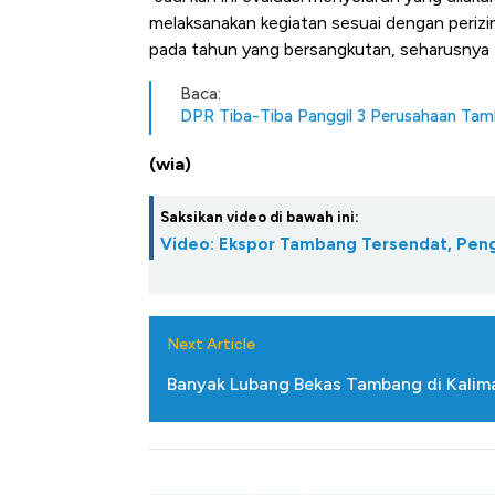
Tembaga Terbang ke Zona B
melaksanakan kegiatan sesuai dengan perizi
pada tahun yang bersangkutan, seharusnya ti
Baca:
DPR Tiba-Tiba Panggil 3 Perusahaan Ta
(wia)
Saksikan video di bawah ini:
Video: Ekspor Tambang Tersendat, Pen
Next Article
Banyak Lubang Bekas Tambang di Kaliman