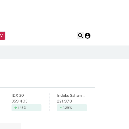
TV
IDX 30
Indeks Saham Syariah Indonesia
359.405
221.978
1.45
%
1.29
%