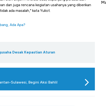
erbahaya
Mana yang Cuannya Paling Menyala?
Pe
nan dan juga rencana kegiatan usahanya yang diberikan
dak ada masalah," kata Yuliot.
mbang, Ada Apa?
gusaha Desak Kepastian Aturan
tan-Sulawesi, Begini Aksi Bahlil