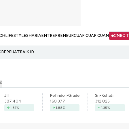
CH
LIFESTYLE
SHARIA
ENTREPRENEUR
CUAP CUAP CUAN
CNBC 
C
BERBUATBAIK.ID
S
JII
Pefindo i-Grade
Sri-Kehati
387.404
160.377
312.025
1.81
%
1.88
%
1.35
%