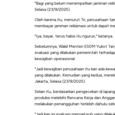
"Bagi yang belum menempatkan jaminan reklam
Selasa (23/9/2025).
Oleh karena itu, menurut Tri, perusahaan t
membayar jaminan reklamasi untuk dapat mel
"Iya, bayar, terus habis itu ngurus," katanya.
Sebelumnya, Wakil Menteri ESDM Yuliot Tanj
evaluasi yang dilakukan pemerintah terhad
kewajiban operasional.
"Jadi kewajiban perusahaan itu kan ada kewa
yang dilakukan. Kemudian yang kedua, mereka
Jakarta, Selasa (23/9/2025).
Selain itu, berdasarkan pengecekan di lapa
produksi melebihi Rencana Kerja dan Angga
melakukan penangguhan terlebih dahulu sebag
Kongo Tutup Keran Ekspor, 
"Jadi kan ini evaluasi menyeluruh yang dilak