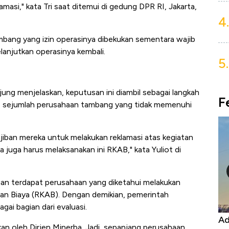
asi," kata Tri saat ditemui di gedung DPR RI, Jakarta,
4.
ambang yang izin operasinya dibekukan sementara wajib
anjutkan operasinya kembali.
5.
ung menjelaskan, keputusan ini diambil sebagai langkah
F
ap sejumlah perusahaan tambang yang tidak memenuhi
jiban mereka untuk melakukan reklamasi atas kegiatan
 juga harus melaksanakan ini RKAB," kata Yuliot di
ngan terdapat perusahaan yang diketahui melakukan
ran Biaya (RKAB). Dengan demikian, pemerintah
ai bagian dari evaluasi.
Harga
Adu Panas Kinerja Emiten Minyak RI,
10
ukan oleh Dirjen Minerba. Jadi, sepanjang perusahaan