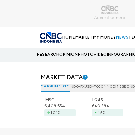
HOME
MARKET
MY MONEY
NEWS
TE
RESEARCH
OPINION
PHOTO
VIDEO
INFOGRAPHI
MARKET DATA
MAJOR INDEXES
INDO-FX
USD-FX
COMMODITIES
BOND
IHSG
LQ45
6,409.654
640.294
1.04
%
1.5
%