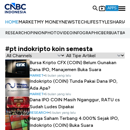
APPS
HOME
MARKET
MY MONEY
NEWS
TECH
LIFESTYLE
SHARIA
E
RESEARCH
OPINION
PHOTO
VIDEO
INFOGRAPHIC
BERBUATBAIK.
#pt indokripto koin semesta
Bursa Kripto CFX (COIN) Belum Gunakan
Dana IPO, Manajemen Buka Suara
MARKET
6 bulan yang lalu
Indokripto (COIN) Tunda Pakai Dana IPO,
Ada Apa?
MARKET
6 bulan yang lalu
Dana IPO COIN Masih Nganggur, RATU cs
Sudah Ludes Dipakai
RESEARCH
6 bulan yang lalu
Harga Saham Terbang 4.000% Sejak IPO,
Indokripto (COIN) Buka Suara