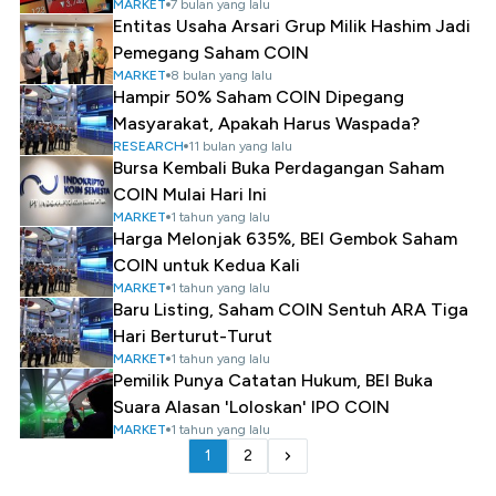
MARKET
7 bulan yang lalu
Entitas Usaha Arsari Grup Milik Hashim Jadi
Pemegang Saham COIN
MARKET
8 bulan yang lalu
Hampir 50% Saham COIN Dipegang
Masyarakat, Apakah Harus Waspada?
RESEARCH
11 bulan yang lalu
Bursa Kembali Buka Perdagangan Saham
COIN Mulai Hari Ini
MARKET
1 tahun yang lalu
Harga Melonjak 635%, BEI Gembok Saham
COIN untuk Kedua Kali
MARKET
1 tahun yang lalu
Baru Listing, Saham COIN Sentuh ARA Tiga
Hari Berturut-Turut
MARKET
1 tahun yang lalu
Pemilik Punya Catatan Hukum, BEI Buka
Suara Alasan 'Loloskan' IPO COIN
MARKET
1 tahun yang lalu
1
2