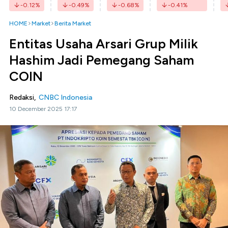
-0.12
%
-0.49
%
-0.68
%
-0.41
%
HOME
Market
Berita Market
Entitas Usaha Arsari Grup Milik
Hashim Jadi Pemegang Saham
COIN
Redaksi,
CNBC Indonesia
10 December 2025 17:17