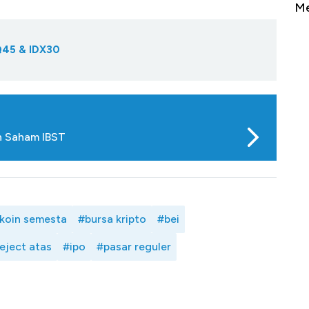
Sampai Ribuan Kilometer
Me
Q45 & IDX30
n Saham IBST
 koin semesta
#bursa kripto
#bei
eject atas
#ipo
#pasar reguler