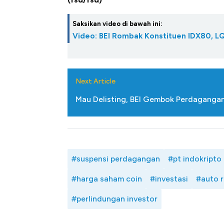
di Jaman Dulu
Saksikan video di bawah ini:
Video: BEI Rombak Konstituen IDX80, L
Next Article
Mau Delisting, BEI Gembok Perdaganga
#suspensi perdagangan
#pt indokripto
#harga saham coin
#investasi
#auto r
#perlindungan investor