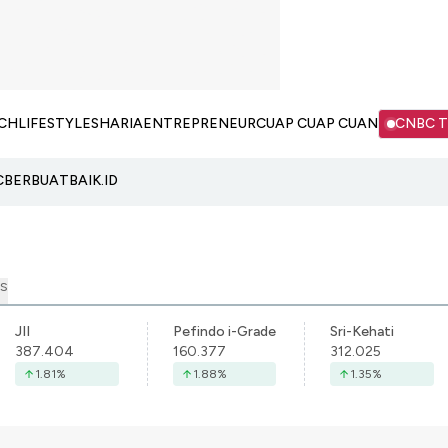
CH
LIFESTYLE
SHARIA
ENTREPRENEUR
CUAP CUAP CUAN
CNBC 
C
BERBUATBAIK.ID
S
JII
Pefindo i-Grade
Sri-Kehati
387.404
160.377
312.025
1.81
%
1.88
%
1.35
%