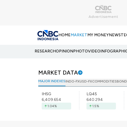
HOME
MARKET
MY MONEY
NEWS
TE
RESEARCH
OPINION
PHOTO
VIDEO
INFOGRAPHI
MARKET DATA
MAJOR INDEXES
INDO-FX
USD-FX
COMMODITIES
BOND
IHSG
LQ45
6,409.654
640.294
1.04
%
1.5
%