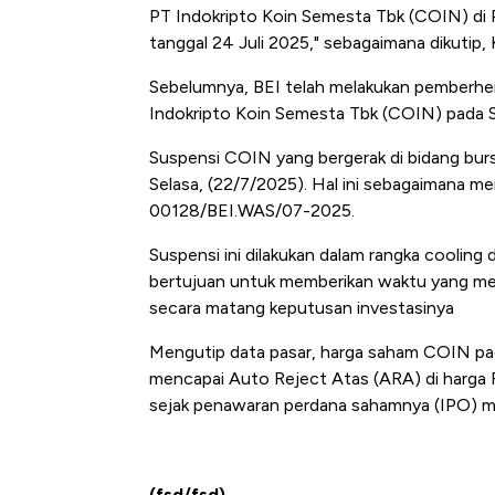
PT Indokripto Koin Semesta Tbk (COIN) di Pa
tanggal 24 Juli 2025," sebagaimana dikutip,
Sebelumnya, BEI telah melakukan pemberhe
Indokripto Koin Semesta Tbk (COIN) pada S
Suspensi COIN yang bergerak di bidang bursa 
Selasa, (22/7/2025). Hal ini sebagaimana
00128/BEI.WAS/07-2025.
Suspensi ini dilakukan dalam rangka cooling 
bertujuan untuk memberikan waktu yang me
secara matang keputusan investasinya
Mengutip data pasar, harga saham COIN pad
mencapai Auto Reject Atas (ARA) di harga
sejak penawaran perdana sahamnya (IPO) mi
Begini Cara Korsel atasi Pan
(fsd/fsd)