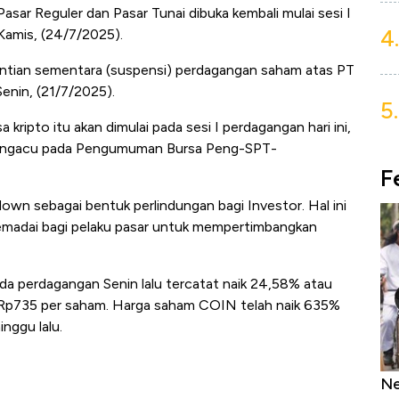
sar Reguler dan Pasar Tunai dibuka kembali mulai sesi I
4.
 Kamis, (24/7/2025).
ntian sementara (suspensi) perdagangan saham atas PT
enin, (21/7/2025).
5.
kripto itu akan dimulai pada sesi I perdagangan hari ini,
 mengacu pada Pengumuman Bursa Peng-SPT-
F
down sebagai bentuk perlindungan bagi Investor. Hal ini
madai bagi pelaku pasar untuk mempertimbangkan
a perdagangan Senin lalu tercatat naik 24,58% atau
 Rp735 per saham. Harga saham COIN telah naik 635%
nggu lalu.
as Tanpa AC
Daftar Sungai Terpanjang di Dunia,
Ne