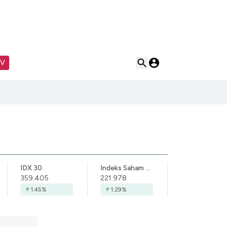
TV
IDX 30
Indeks Saham Syariah Indonesia
359.405
221.978
1.45
%
1.29
%