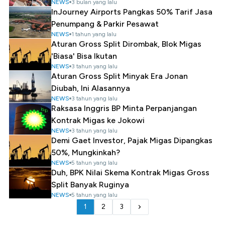
NEWS
3 bulan yang lalu
InJourney Airports Pangkas 50% Tarif Jasa
Penumpang & Parkir Pesawat
NEWS
1 tahun yang lalu
Aturan Gross Split Dirombak, Blok Migas
'Biasa' Bisa Ikutan
NEWS
3 tahun yang lalu
Aturan Gross Split Minyak Era Jonan
Diubah, Ini Alasannya
NEWS
3 tahun yang lalu
Raksasa Inggris BP Minta Perpanjangan
Kontrak Migas ke Jokowi
NEWS
3 tahun yang lalu
Demi Gaet Investor, Pajak Migas Dipangkas
50%, Mungkinkah?
NEWS
5 tahun yang lalu
Duh, BPK Nilai Skema Kontrak Migas Gross
Split Banyak Ruginya
NEWS
5 tahun yang lalu
1
2
3