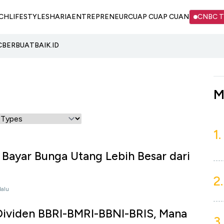
CH
LIFESTYLE
SHARIA
ENTREPRENEUR
CUAP CUAP CUAN
CNBC 
C
BERBUATBAIK.ID
M
1.
 Bayar Bunga Utang Lebih Besar dari
2.
lalu
 Dividen BBRI-BMRI-BBNI-BRIS, Mana
3.