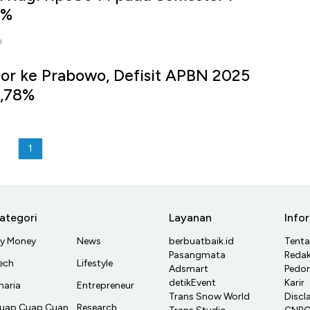
8%
u
por ke Prabowo, Defisit APBN 2025
2,78%
1
ategori
Layanan
Info
y Money
News
berbuatbaik.id
Tent
Pasangmata
Redak
ech
Lifestyle
Adsmart
Pedom
detikEvent
Karir
haria
Entrepreneur
Trans Snow World
Discl
uap Cuap Cuan
Research