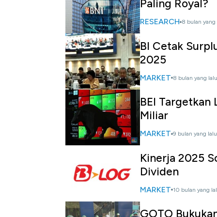
Paling Royal?
RESEARCH
8 bulan yang 
BI Cetak Surpl
2025
MARKET
8 bulan yang lal
BEI Targetkan
Miliar
MARKET
9 bulan yang lalu
Kinerja 2025 S
Dividen
MARKET
10 bulan yang la
GOTO Bukukan 