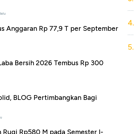
lalu
4.
us Anggaran Rp 77,9 T per September
5.
u
 Laba Bersih 2026 Tembus Rp 300
olid, BLOG Pertimbangkan Bagi
lu
Rugi Rp580 M pada Semester I-