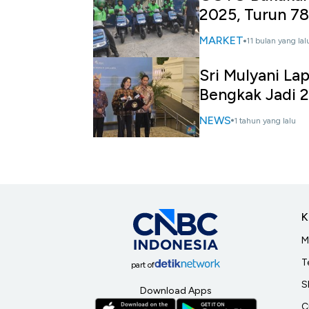
2025, Turun 7
MARKET
11 bulan yang lal
Sri Mulyani La
Bengkak Jadi 
NEWS
1 tahun yang lalu
K
M
T
part of
S
Download Apps
C