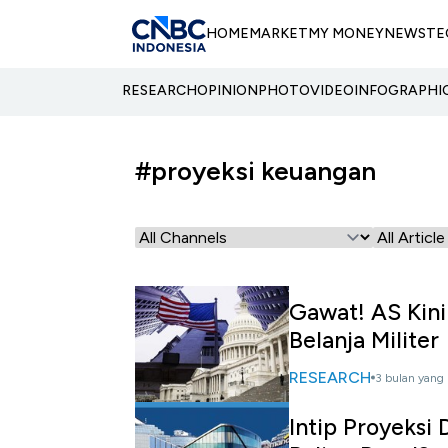
HOME
MARKET
MY MONEY
NEWS
TE
RESEARCH
OPINION
PHOTO
VIDEO
INFOGRAPHI
#proyeksi keuangan
Gawat! AS Kini
Belanja Militer
RESEARCH
3 bulan yang 
Intip Proyeksi