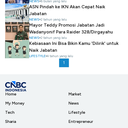
NEWS
6 bulan yang lalu
ASN Pindah ke IKN Akan Cepat Naik
Jabatan
NEWS
2 tahun yang lalu
Mayor Teddy Promosi Jabatan Jadi
Wadanyonif Para Raider 328/Dirgayahu
NEWS
2 tahun yang lalu
Kebiasaan Ini Bisa Bikin Kamu 'Dilirik' untuk
Naik Jabatan
LIFESTYLE
4 tahun yang lalu
1
Home
Market
My Money
News
Tech
Lifestyle
Sharia
Entrepreneur