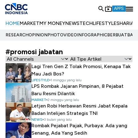
APPS
HOME
MARKET
MY MONEY
NEWS
TECH
LIFESTYLE
SHARIA
E
RESEARCH
OPINION
PHOTO
VIDEO
INFOGRAPHIC
BERBUATBAIK.
#promosi jabatan
Lagi Tren Gen Z Tolak Promosi, Kenapa Tak
Mau Jadi Bos?
LIFESTYLE
1 minggu yang lalu
LPS Rombak Jajaran Pimpinan, 8 Pejabat
Baru Resmi Dilantik
MARKET
2 minggu yang lalu
Letjen Robi Herbawan Resmi Jabat Kepala
Badan Intelijen Strategis TNI
NEWS
3 bulan yang lalu
Rombak Pejabat Pajak, Purbaya: Ada yang
Senang, Ada Yang Sedih