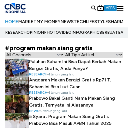
APPS
HOME
MARKET
MY MONEY
NEWS
TECH
LIFESTYLE
SHARIA
E
RESEARCH
OPINION
PHOTO
VIDEO
INFOGRAPHIC
BERBUATBAIK.
#program makan siang gratis
Puluhan Saham Ini Bisa Dapat Berkah Makan
Bergizi Gratis, Anda Punya?
RESEARCH
1 tahun yang lalu
Anggaran Makan Bergizi Gratis Rp71 T,
Saham Ini Bisa Ikut Cuan
RESEARCH
1 tahun yang lalu
Prabowo Bakal Ganti Nama Makan Siang
Gratis, Ternyata Ini Alasannya
NEWS
2 tahun yang lalu
5 Syarat Program Makan Siang Gratis
Prabowo Bisa Masuk APBN Tahun 2025