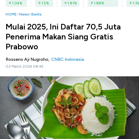
1.04
%
1.5
%
1.81
%
1.88
%
1.3
HOME
News
Berita
Mulai 2025, Ini Daftar 70,5 Juta
Penerima Makan Siang Gratis
Prabowo
Rosseno Aji Nugroho,
CNBC Indonesia
03 March 2024 08:45