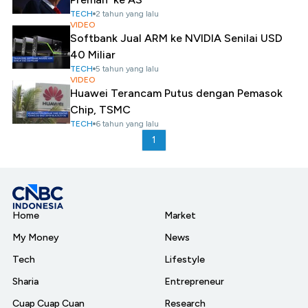
TECH
2 tahun yang lalu
VIDEO
Softbank Jual ARM ke NVIDIA Senilai USD
40 Miliar
TECH
5 tahun yang lalu
VIDEO
Huawei Terancam Putus dengan Pemasok
Chip, TSMC
TECH
6 tahun yang lalu
1
Home
Market
My Money
News
Tech
Lifestyle
Sharia
Entrepreneur
Cuap Cuap Cuan
Research