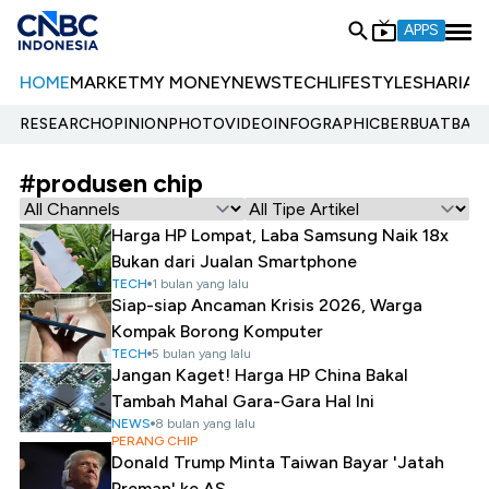
APPS
HOME
MARKET
MY MONEY
NEWS
TECH
LIFESTYLE
SHARIA
E
RESEARCH
OPINION
PHOTO
VIDEO
INFOGRAPHIC
BERBUATBAIK.
#produsen chip
Harga HP Lompat, Laba Samsung Naik 18x
Bukan dari Jualan Smartphone
TECH
1 bulan yang lalu
Siap-siap Ancaman Krisis 2026, Warga
Kompak Borong Komputer
TECH
5 bulan yang lalu
Jangan Kaget! Harga HP China Bakal
Tambah Mahal Gara-Gara Hal Ini
NEWS
8 bulan yang lalu
PERANG CHIP
Donald Trump Minta Taiwan Bayar 'Jatah
Preman' ke AS