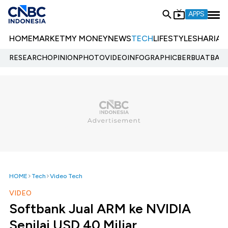
APPS
HOME
MARKET
MY MONEY
NEWS
TECH
LIFESTYLE
SHARIA
E
RESEARCH
OPINION
PHOTO
VIDEO
INFOGRAPHIC
BERBUATBAIK.
HOME
Tech
Video Tech
VIDEO
Softbank Jual ARM ke NVIDIA
Senilai USD 40 Miliar