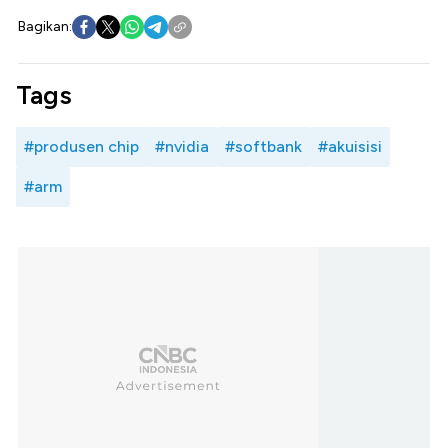
Bagikan:
Tags
#produsen chip
#nvidia
#softbank
#akuisisi
#arm