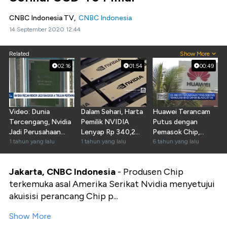
CNBC Indonesia TV,
CNBC Indonesia
14 September 2020 12:44
Related
Show More
02:16
01:54
00:49
Video: Dunia
Dalam Sehari, Harta
Huawei Terancam
Tercengang, Nvidia
Pemilik NVIDIA
Putus dengan
Jadi Perusahaan
Lenyap Rp 340,2
Pemasok Chip,
USD 4 Triliun
1 tahun yang lalu
Triliun!
1 tahun yang lalu
TSMC
6 tahun yang lalu
Pertama
Jakarta, CNBC Indonesia
- Produsen Chip
terkemuka asal Amerika Serikat Nvidia menyetujui
akuisisi perancang Chip p...
Show More