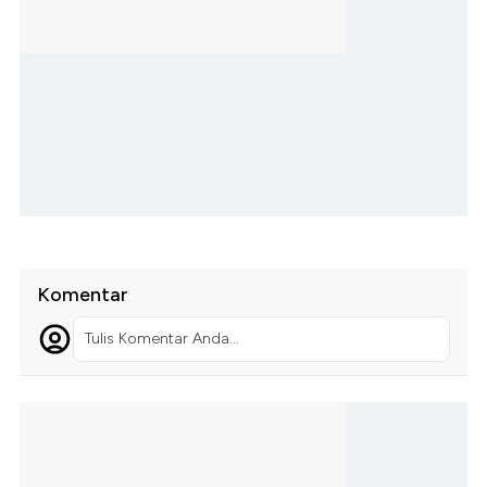
Komentar
Tulis Komentar Anda...