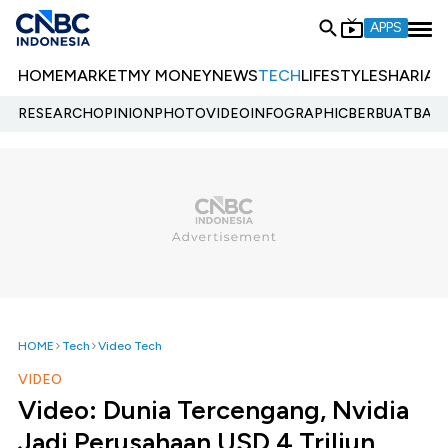
APPS
HOME
MARKET
MY MONEY
NEWS
TECH
LIFESTYLE
SHARIA
E
RESEARCH
OPINION
PHOTO
VIDEO
INFOGRAPHIC
BERBUATBAIK.
HOME
Tech
Video Tech
VIDEO
Video: Dunia Tercengang, Nvidia
Jadi Perusahaan USD 4 Triliun