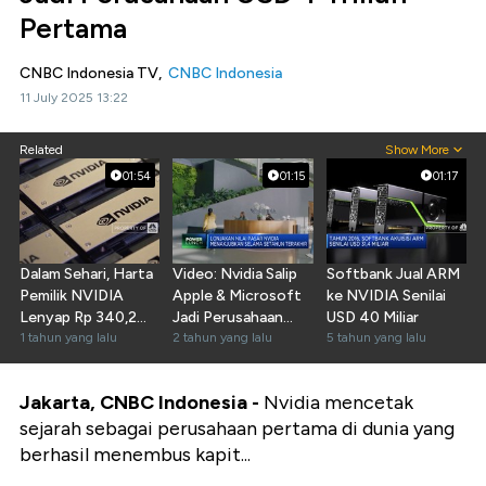
Pertama
CNBC Indonesia TV,
CNBC Indonesia
11 July 2025 13:22
Related
Show More
01:54
01:15
01:17
Dalam Sehari, Harta
Video: Nvidia Salip
Softbank Jual ARM
Pemilik NVIDIA
Apple & Microsoft
ke NVIDIA Senilai
Lenyap Rp 340,2
Jadi Perusahaan
USD 40 Miliar
Triliun!
1 tahun yang lalu
Terbesar Dunia
2 tahun yang lalu
5 tahun yang lalu
Jakarta, CNBC Indonesia -
Nvidia mencetak
sejarah sebagai perusahaan pertama di dunia yang
berhasil menembus kapit...