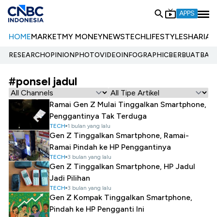
APPS
HOME
MARKET
MY MONEY
NEWS
TECH
LIFESTYLE
SHARIA
E
RESEARCH
OPINION
PHOTO
VIDEO
INFOGRAPHIC
BERBUATBAIK.
#ponsel jadul
Ramai Gen Z Mulai Tinggalkan Smartphone,
Penggantinya Tak Terduga
TECH
1 bulan yang lalu
Gen Z Tinggalkan Smartphone, Ramai-
Ramai Pindah ke HP Penggantinya
TECH
3 bulan yang lalu
Gen Z Tinggalkan Smartphone, HP Jadul
Jadi Pilihan
TECH
3 bulan yang lalu
Gen Z Kompak Tinggalkan Smartphone,
Pindah ke HP Pengganti Ini