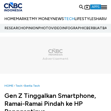
APPS
HOME
MARKET
MY MONEY
NEWS
TECH
LIFESTYLE
SHARIA
E
RESEARCH
OPINION
PHOTO
VIDEO
INFOGRAPHIC
BERBUATBAIK.
HOME
Tech
Berita Tech
Gen Z Tinggalkan Smartphone,
Ramai-Ramai Pindah ke HP