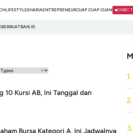
CH
LIFESTYLE
SHARIA
ENTREPRENEUR
CUAP CUAP CUAN
CNBC 
C
BERBUATBAIK.ID
M
1.
g 10 Kursi AB, Ini Tanggal dan
2.
3.
Saham Bursa Kategori A, Ini Jadwalnya