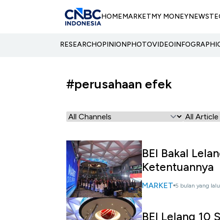
HOME
MARKET
MY MONEY
NEWS
TE
RESEARCH
OPINION
PHOTO
VIDEO
INFOGRAPHI
#perusahaan efek
BEI Bakal Lelan
Ketentuannya
MARKET
5 bulan yang lalu
BEI Lelang 10 