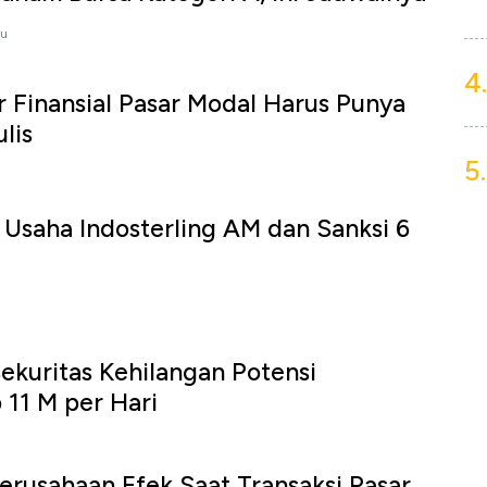
lu
4.
r Finansial Pasar Modal Harus Punya
ulis
5.
 Usaha Indosterling AM dan Sanksi 6
Sekuritas Kehilangan Potensi
11 M per Hari
u
Perusahaan Efek Saat Transaksi Pasar