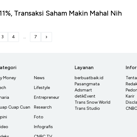
11%, Transaksi Saham Makin Mahal Nih
u
3
4
...
7
ategori
Layanan
Info
y Money
News
berbuatbaik.id
Tent
Pasangmata
Redak
ech
Lifestyle
Adsmart
Pedom
detikEvent
Karir
haria
Entrepreneur
Trans Snow World
Discl
uap Cuap Cuan
Research
Trans Studio
CNBC 
pini
Foto
ideo
Infografis
ndeks
CNBC TV