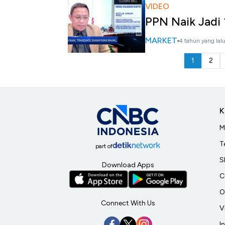
VIDEO
PPN Naik Jadi 
MARKET
4 tahun yang lal
1
2
K
M
T
part of
S
Download Apps
C
O
Connect With Us
V
I