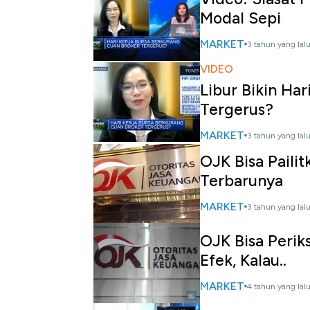
Modal Sepi
MARKET
3 tahun yang lal
VIDEO
Libur Bikin Ha
Tergerus?
MARKET
3 tahun yang lal
OJK Bisa Pailit
Terbarunya
MARKET
3 tahun yang lal
OJK Bisa Perik
Efek, Kalau..
MARKET
4 tahun yang lal