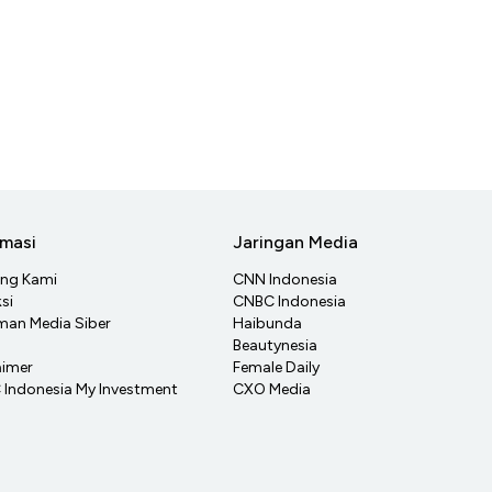
rmasi
Jaringan Media
ang Kami
CNN Indonesia
si
CNBC Indonesia
an Media Siber
Haibunda
Beautynesia
aimer
Female Daily
Indonesia My Investment
CXO Media