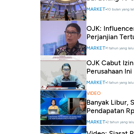
MARKET
10 bulan yang la
OJK: Influence
Perjanjian Tert
MARKET
1 tahun yang lalu
OJK Cabut Izin
Perusahaan Ini
MARKET
1 tahun yang lalu
VIDEO
Banyak Libur, 
Pendapatan Rp 
MARKET
2 tahun yang lal
Video: Siasat 