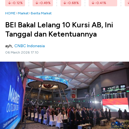
-0.12
%
-0.49
%
-0.68
%
-0.41
%
HOME
Market
Berita Market
BEI Bakal Lelang 10 Kursi AB, Ini
Tanggal dan Ketentuannya
ayh,
CNBC Indonesia
06 March 2026 17:10