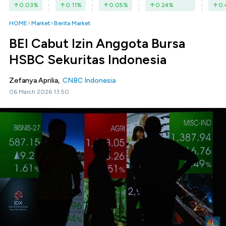
0.03
%
0.11
%
0.05
%
0.24
%
0.
HOME
Market
Berita Market
BEI Cabut Izin Anggota Bursa
HSBC Sekuritas Indonesia
Zefanya Aprilia,
CNBC Indonesia
06 March 2026 13:50