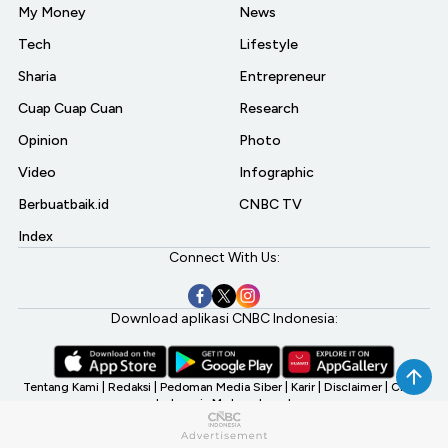
My Money
News
Tech
Lifestyle
Sharia
Entrepreneur
Cuap Cuap Cuan
Research
Opinion
Photo
Video
Infographic
Berbuatbaik.id
CNBC TV
Index
Connect With Us:
Download aplikasi CNBC Indonesia:
Tentang Kami
|
Redaksi
|
Pedoman Media Siber
|
Karir
|
Disclaimer
|
CNBC
Indonesia My Investment
©2026 CNBC Indonesia, A Transmedia Company