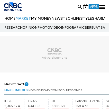
APPS
HOME
MARKET
MY MONEY
NEWS
TECH
LIFESTYLE
SHARIA
E
RESEARCH
OPINION
PHOTO
VIDEO
INFOGRAPHIC
BERBUATBAIK.
MARKET DATA
MAJOR INDEXES
INDO-FX
USD-FX
COMMODITIES
BONDS
IHSG
LQ45
JII
Pefindo i-Grade
Sr
6,365.374
634.125
383.968
158.478
3