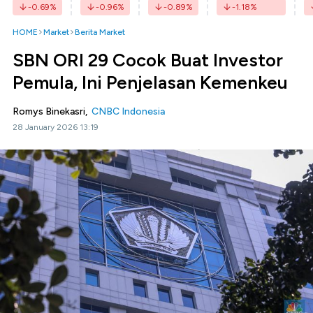
-0.69
%
-0.96
%
-0.89
%
-1.18
%
HOME
Market
Berita Market
SBN ORI 29 Cocok Buat Investor
Pemula, Ini Penjelasan Kemenkeu
Romys Binekasri,
CNBC Indonesia
28 January 2026 13:19