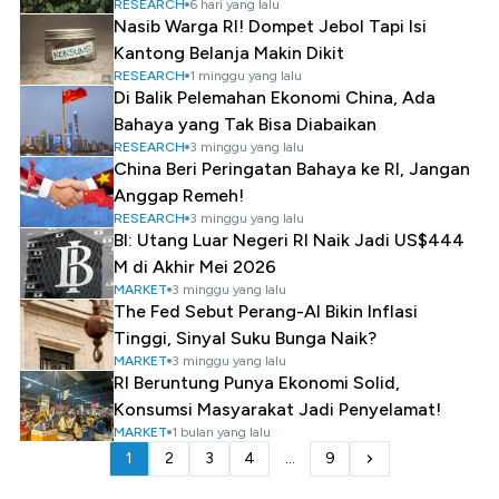
RESEARCH
6 hari yang lalu
Nasib Warga RI! Dompet Jebol Tapi Isi
Kantong Belanja Makin Dikit
RESEARCH
1 minggu yang lalu
Di Balik Pelemahan Ekonomi China, Ada
Bahaya yang Tak Bisa Diabaikan
RESEARCH
3 minggu yang lalu
China Beri Peringatan Bahaya ke RI, Jangan
Anggap Remeh!
RESEARCH
3 minggu yang lalu
BI: Utang Luar Negeri RI Naik Jadi US$444
M di Akhir Mei 2026
MARKET
3 minggu yang lalu
The Fed Sebut Perang-AI Bikin Inflasi
Tinggi, Sinyal Suku Bunga Naik?
MARKET
3 minggu yang lalu
RI Beruntung Punya Ekonomi Solid,
Konsumsi Masyarakat Jadi Penyelamat!
MARKET
1 bulan yang lalu
1
2
3
4
...
9