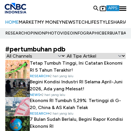
APPS
HOME
MARKET
MY MONEY
NEWS
TECH
LIFESTYLE
SHARIA
E
RESEARCH
OPINION
PHOTO
VIDEO
INFOGRAPHIC
BERBUATBAIK.
#pertumbuhan pdb
Tetap Tumbuh Tinggi, Ini Catatan Ekonomi
RI 5 Tahun Terakhir!
RESEARCH
2 hari yang lalu
Begini Kondisi Industri RI Selama April-Juni
2026, Ada yang Melesat!
NEWS
2 hari yang lalu
Ekonomi RI Tumbuh 5,29%: Tertinggi di G-
20, China & AS Kalah Telak
RESEARCH
2 hari yang lalu
7 Bulan Sudah Berlalu, Begini Rapor Kondisi
Ekonomi RI