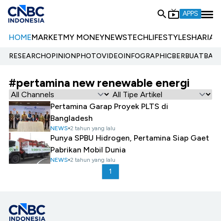
APPS
HOME
MARKET
MY MONEY
NEWS
TECH
LIFESTYLE
SHARIA
E
RESEARCH
OPINION
PHOTO
VIDEO
INFOGRAPHIC
BERBUATBAIK.
#pertamina new renewable energi
Pertamina Garap Proyek PLTS di
Bangladesh
NEWS
2 tahun yang lalu
Punya SPBU Hidrogen, Pertamina Siap Gaet
Pabrikan Mobil Dunia
NEWS
2 tahun yang lalu
1