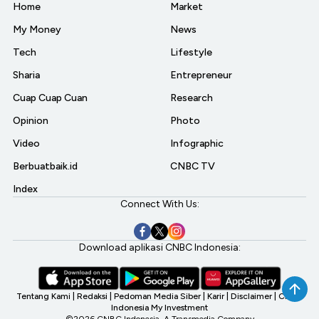
Home
Market
My Money
News
Tech
Lifestyle
Sharia
Entrepreneur
Cuap Cuap Cuan
Research
Opinion
Photo
Video
Infographic
Berbuatbaik.id
CNBC TV
Index
Connect With Us:
Download aplikasi CNBC Indonesia:
Tentang Kami
|
Redaksi
|
Pedoman Media Siber
|
Karir
|
Disclaimer
|
CNBC
Indonesia My Investment