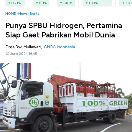
0.71
%
1.11
%
1.48
%
1.33
%
1.01
HOME
News
Berita
Punya SPBU Hidrogen, Pertamina
Siap Gaet Pabrikan Mobil Dunia
Firda Dwi Muliawati,
CNBC Indonesia
10 June 2024 16:45