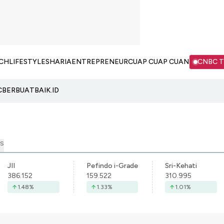
CH
LIFESTYLE
SHARIA
ENTREPRENEUR
CUAP CUAP CUAN
CNBC 
C
BERBUATBAIK.ID
S
JII
Pefindo i-Grade
Sri-Kehati
386.152
159.522
310.995
1.48
%
1.33
%
1.01
%