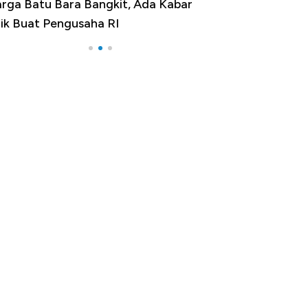
arga Emas Jatuh Usai Terbang 3 Hari,
pa yang Sebenarnya Terjadi?