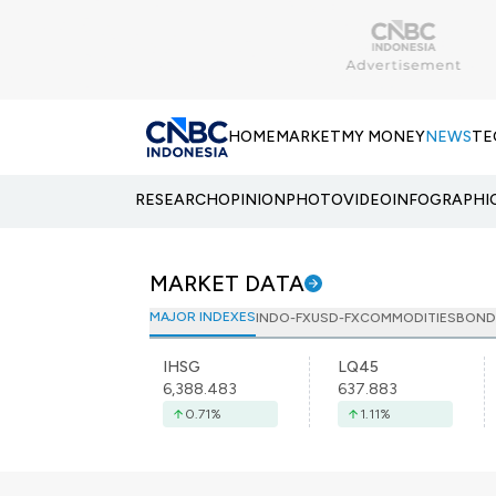
HOME
MARKET
MY MONEY
NEWS
TE
RESEARCH
OPINION
PHOTO
VIDEO
INFOGRAPHI
MARKET DATA
MAJOR INDEXES
INDO-FX
USD-FX
COMMODITIES
BOND
IHSG
LQ45
6,388.483
637.883
0.71
%
1.11
%