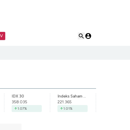
TV
IDX 30
Indeks Saham Syariah Indonesia
358.035
221.365
1.07
%
1.01
%