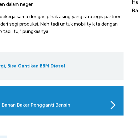
Kuasai
Harga Batu Bara Bangkit, Ada Kabar
H
n dalam negeri.
eing-Airbus?
Baik Buat Pengusaha RI
A
 bekerja sama dengan pihak asing yang strategis partner
dari segi produksi. Nah tadi untuk mobility kita dengan
n
tadi itu," pungkasnya.
gi, Bisa Gantikan BBM Diesel
n Bahan Bakar Pengganti Bensin