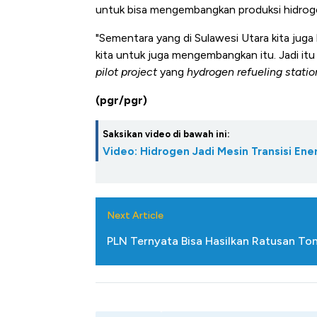
Ini Kekuatan Uang Embraer 
untuk bisa mengembangkan produksi hidroge
Langit Dunia, Pembunuh Bo
"Sementara yang di Sulawesi Utara kita juga
kita untuk juga mengembangkan itu. Jadi itu 
pilot project
yang
hydrogen refueling statio
(pgr/pgr)
Saksikan video di bawah ini:
Video: Hidrogen Jadi Mesin Transisi Ener
Next Article
PLN Ternyata Bisa Hasilkan Ratusan To