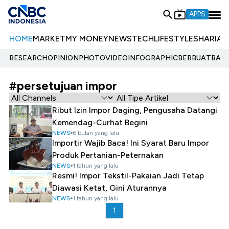
APPS
HOME
MARKET
MY MONEY
NEWS
TECH
LIFESTYLE
SHARIA
E
RESEARCH
OPINION
PHOTO
VIDEO
INFOGRAPHIC
BERBUATBAIK.
#persetujuan impor
Ribut Izin Impor Daging, Pengusaha Datangi
Kemendag-Curhat Begini
NEWS
6 bulan yang lalu
Importir Wajib Baca! Ini Syarat Baru Impor
Produk Pertanian-Peternakan
NEWS
1 tahun yang lalu
Resmi! Impor Tekstil-Pakaian Jadi Tetap
Diawasi Ketat, Gini Aturannya
NEWS
1 tahun yang lalu
1