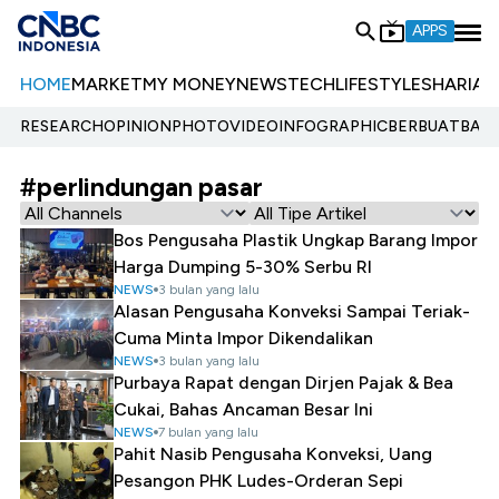
APPS
HOME
MARKET
MY MONEY
NEWS
TECH
LIFESTYLE
SHARIA
E
RESEARCH
OPINION
PHOTO
VIDEO
INFOGRAPHIC
BERBUATBAIK.
#perlindungan pasar
Bos Pengusaha Plastik Ungkap Barang Impor
Harga Dumping 5-30% Serbu RI
NEWS
3 bulan yang lalu
Alasan Pengusaha Konveksi Sampai Teriak-
Cuma Minta Impor Dikendalikan
NEWS
3 bulan yang lalu
Purbaya Rapat dengan Dirjen Pajak & Bea
Cukai, Bahas Ancaman Besar Ini
NEWS
7 bulan yang lalu
Pahit Nasib Pengusaha Konveksi, Uang
Pesangon PHK Ludes-Orderan Sepi