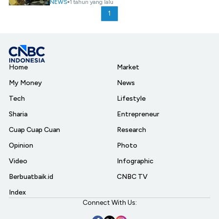
NEWS
1 tahun yang lalu
1
Home
Market
My Money
News
Tech
Lifestyle
Sharia
Entrepreneur
Cuap Cuap Cuan
Research
Opinion
Photo
Video
Infographic
Berbuatbaik.id
CNBC TV
Index
Connect With Us: