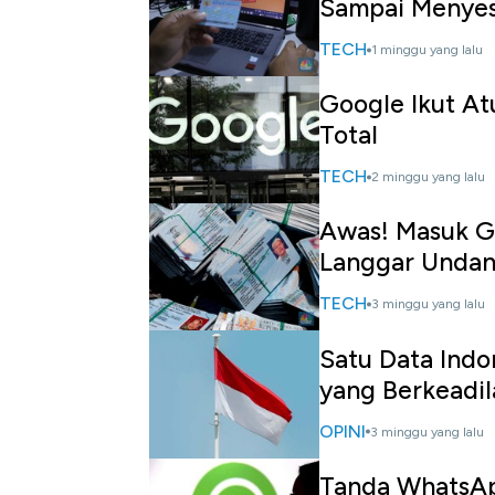
Sampai Menyes
TECH
1 minggu yang lalu
Google Ikut At
Total
TECH
2 minggu yang lalu
Awas! Masuk G
Langgar Unda
TECH
3 minggu yang lalu
Satu Data Indo
yang Berkeadil
OPINI
3 minggu yang lalu
Tanda WhatsAp