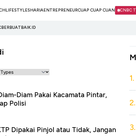
CH
LIFESTYLE
SHARIA
ENTREPRENEUR
CUAP CUAP CUAN
CNBC 
C
BERBUATBAIK.ID
di
M
1.
iam-Diam Pakai Kacamata Pintar,
2.
ap Polisi
3.
TP Dipakai Pinjol atau Tidak, Jangan