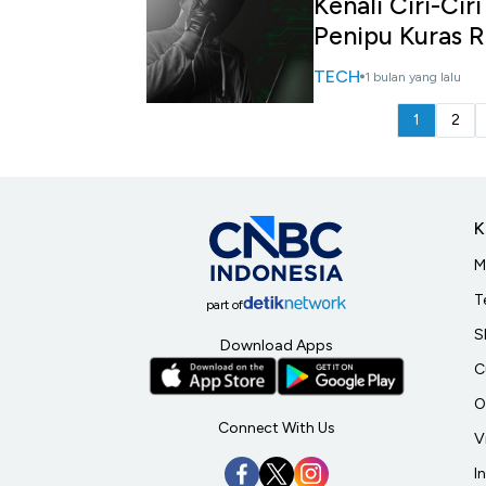
Kenali Ciri-Cir
Penipu Kuras 
TECH
1 bulan yang lalu
1
2
K
M
T
part of
S
Download Apps
C
O
Connect With Us
V
I