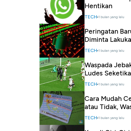
Hentikan
TECH
1 bulan yang lalu
Peringatan Ba
Diminta Lakuka
TECH
1 bulan yang lalu
Waspada Jebak
Ludes Seketika
TECH
1 bulan yang lalu
Cara Mudah Cek
atau Tidak, Wa
TECH
1 bulan yang lalu