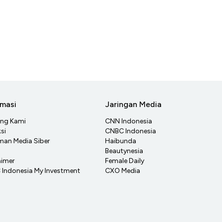
rmasi
Jaringan Media
ang Kami
CNN Indonesia
si
CNBC Indonesia
an Media Siber
Haibunda
Beautynesia
aimer
Female Daily
Indonesia My Investment
CXO Media