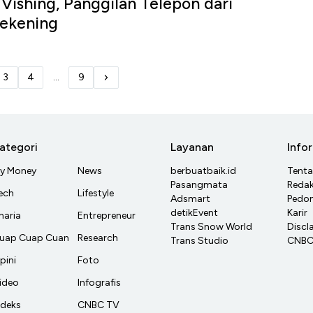
i Vishing, Panggilan Telepon dari
Rekening
3
4
...
9
ategori
Layanan
Info
y Money
News
berbuatbaik.id
Tent
Pasangmata
Redak
ech
Lifestyle
Adsmart
Pedom
detikEvent
Karir
haria
Entrepreneur
Trans Snow World
Discl
uap Cuap Cuan
Research
Trans Studio
CNBC 
pini
Foto
ideo
Infografis
ndeks
CNBC TV