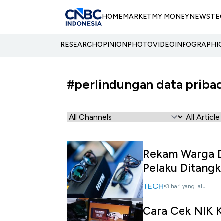
HOME
MARKET
MY MONEY
NEWS
TE
RESEARCH
OPINION
PHOTO
VIDEO
INFOGRAPHI
#perlindungan data priba
Rekam Warga D
Pelaku Ditangk
TECH
3 hari yang lalu
Cara Cek NIK K