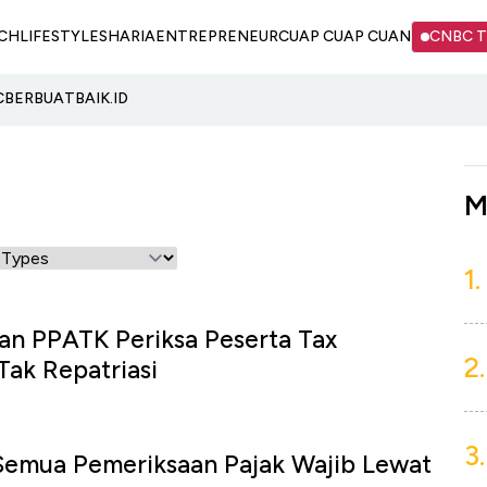
CH
LIFESTYLE
SHARIA
ENTREPRENEUR
CUAP CUAP CUAN
CNBC 
C
BERBUATBAIK.ID
M
1.
an PPATK Periksa Peserta Tax
2.
ak Repatriasi
3.
Semua Pemeriksaan Pajak Wajib Lewat