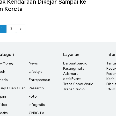
ak Kendaraan Dikejar Sampai ke
un Kereta
1
2
ategori
Layanan
Info
y Money
News
berbuatbaik.id
Tent
Pasangmata
Redak
ech
Lifestyle
Adsmart
Pedom
detikEvent
Karir
haria
Entrepreneur
Trans Snow World
Discl
uap Cuap Cuan
Research
Trans Studio
CNBC 
pini
Foto
ideo
Infografis
ndeks
CNBC TV