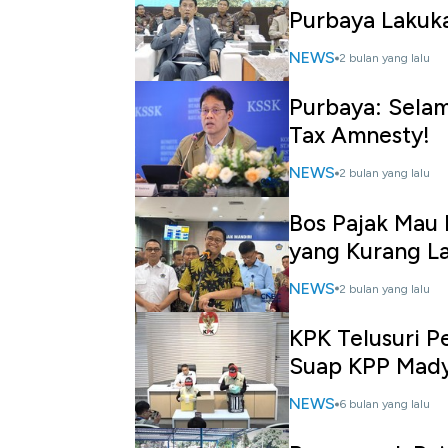
Purbaya Lakuka
NEWS
2 bulan yang lalu
Purbaya: Sela
Tax Amnesty!
NEWS
2 bulan yang lalu
Bos Pajak Mau P
yang Kurang L
NEWS
2 bulan yang lalu
KPK Telusuri P
Suap KPP Mady
NEWS
6 bulan yang lalu