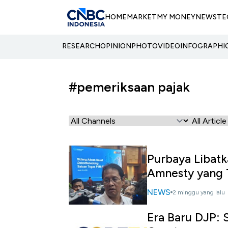
HOME
MARKET
MY MONEY
NEWS
TE
RESEARCH
OPINION
PHOTO
VIDEO
INFOGRAPHI
#pemeriksaan pajak
Purbaya Libatk
Amnesty yang T
NEWS
2 minggu yang lalu
Era Baru DJP: 