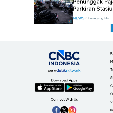
Penunggak Paj
Parkiran Stasi
NEWS
8 bulan yang lalu
K
M
T
part of
S
Download Apps
C
O
Connect With Us
V
I