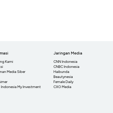
rmasi
Jaringan Media
ang Kami
CNN Indonesia
si
CNBC Indonesia
an Media Siber
Haibunda
Beautynesia
aimer
Female Daily
Indonesia My Investment
CXO Media