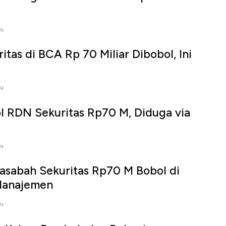
lu
tas di BCA Rp 70 Miliar Dibobol, Ini
lu
l RDN Sekuritas Rp70 M, Diduga via
lu
asabah Sekuritas Rp70 M Bobol di
 Manajemen
lu