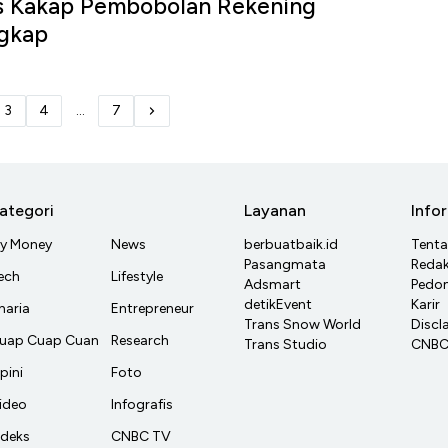
as Kakap Pembobolan Rekening
ngkap
3
4
...
7
ategori
Layanan
Info
y Money
News
berbuatbaik.id
Tent
Pasangmata
Redak
ech
Lifestyle
Adsmart
Pedom
detikEvent
Karir
haria
Entrepreneur
Trans Snow World
Discl
uap Cuap Cuan
Research
Trans Studio
CNBC 
pini
Foto
ideo
Infografis
ndeks
CNBC TV