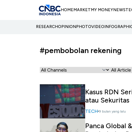
HOME
MARKET
MY MONEY
NEWS
TE
RESEARCH
OPINION
PHOTO
VIDEO
INFOGRAPHI
#pembobolan rekening
Kasus RDN Seri
atau Sekuritas
TECH
9 bulan yang lalu
Panca Global 