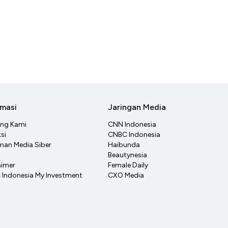
rmasi
Jaringan Media
ang Kami
CNN Indonesia
si
CNBC Indonesia
an Media Siber
Haibunda
Beautynesia
aimer
Female Daily
Indonesia My Investment
CXO Media