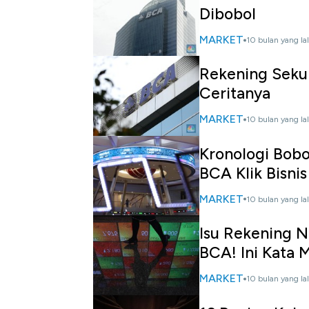
Dibobol
MARKET
10 bulan yang la
Rekening Sekuri
Ceritanya
MARKET
10 bulan yang la
Kronologi Bobo
BCA Klik Bisnis
MARKET
10 bulan yang la
Isu Rekening N
BCA! Ini Kata
MARKET
10 bulan yang la