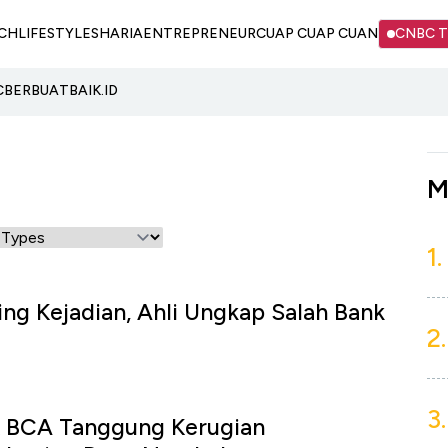
CH
LIFESTYLE
SHARIA
ENTREPRENEUR
CUAP CUAP CUAN
CNBC 
C
BERBUATBAIK.ID
M
1.
ng Kejadian, Ahli Ungkap Salah Bank
2.
3.
& BCA Tanggung Kerugian