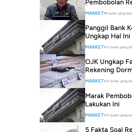
Pembobolan R
MARKET
9 bulan yang lalu
Panggil Bank 
Ungkap Hal Ini
MARKET
10 bulan yang la
OJK Ungkap Fa
Rekening Dor
MARKET
10 bulan yang la
Marak Pembobo
Lakukan Ini
MARKET
10 bulan yang la
5 Fakta Soal R