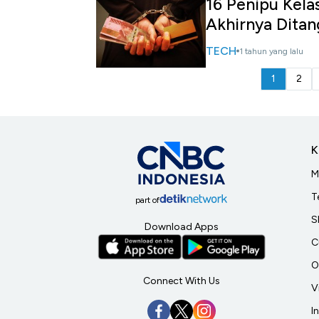
16 Penipu Kel
Akhirnya Dita
TECH
1 tahun yang lalu
1
2
K
M
T
part of
S
Download Apps
C
O
Connect With Us
V
I