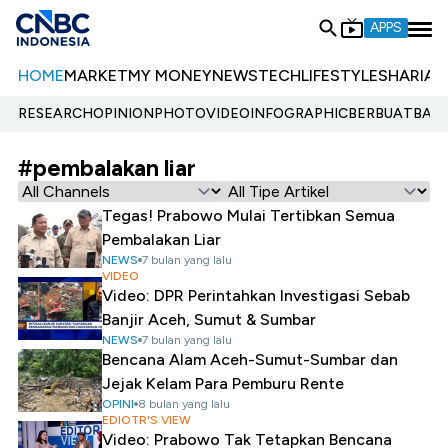
APPS
HOME
MARKET
MY MONEY
NEWS
TECH
LIFESTYLE
SHARIA
E
RESEARCH
OPINION
PHOTO
VIDEO
INFOGRAPHIC
BERBUATBAIK.
#pembalakan liar
Tegas! Prabowo Mulai Tertibkan Semua
Pembalakan Liar
NEWS
7 bulan yang lalu
VIDEO
Video: DPR Perintahkan Investigasi Sebab
Banjir Aceh, Sumut & Sumbar
NEWS
7 bulan yang lalu
Bencana Alam Aceh-Sumut-Sumbar dan
Jejak Kelam Para Pemburu Rente
OPINI
8 bulan yang lalu
EDIOTR'S VIEW
Video: Prabowo Tak Tetapkan Bencana