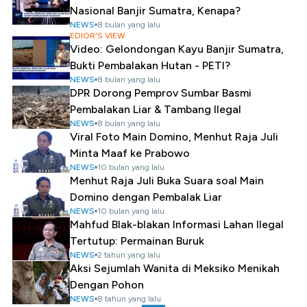
Nasional Banjir Sumatra, Kenapa?
NEWS
8 bulan yang lalu
EDIOR'S VIEW
Video: Gelondongan Kayu Banjir Sumatra,
Bukti Pembalakan Hutan - PETI?
NEWS
8 bulan yang lalu
DPR Dorong Pemprov Sumbar Basmi
Pembalakan Liar & Tambang Ilegal
NEWS
8 bulan yang lalu
Viral Foto Main Domino, Menhut Raja Juli
Minta Maaf ke Prabowo
NEWS
10 bulan yang lalu
Menhut Raja Juli Buka Suara soal Main
Domino dengan Pembalak Liar
NEWS
10 bulan yang lalu
Mahfud Blak-blakan Informasi Lahan Ilegal
Tertutup: Permainan Buruk
NEWS
2 tahun yang lalu
Aksi Sejumlah Wanita di Meksiko Menikah
Dengan Pohon
NEWS
8 tahun yang lalu