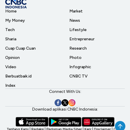
Home
Market
My Money
News
Tech
Lifestyle
Sharia
Entrepreneur
Cuap Cuap Cuan
Research
Opinion
Photo
Video
Infographic
Berbuatbaik.id
CNBC TV
Index
Connect With Us:
Download aplikasi CNBC Indonesia:
Tentang Kami
|
Redaksi
|
Pedoman Media Siber
|
Karir
|
Disclaimer
|
CNBC