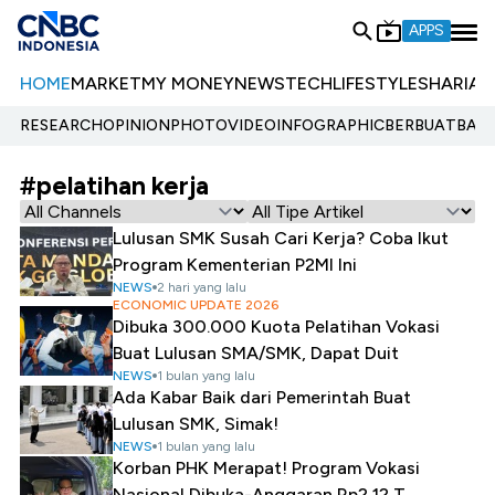
APPS
HOME
MARKET
MY MONEY
NEWS
TECH
LIFESTYLE
SHARIA
E
RESEARCH
OPINION
PHOTO
VIDEO
INFOGRAPHIC
BERBUATBAIK.
#pelatihan kerja
Lulusan SMK Susah Cari Kerja? Coba Ikut
Program Kementerian P2MI Ini
NEWS
2 hari yang lalu
ECONOMIC UPDATE 2026
Dibuka 300.000 Kuota Pelatihan Vokasi
Buat Lulusan SMA/SMK, Dapat Duit
NEWS
1 bulan yang lalu
Ada Kabar Baik dari Pemerintah Buat
Lulusan SMK, Simak!
NEWS
1 bulan yang lalu
Korban PHK Merapat! Program Vokasi
Nasional Dibuka-Anggaran Rp2,12 T