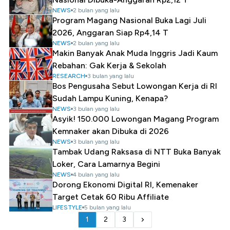
NEWS
2 bulan yang lalu
Program Magang Nasional Buka Lagi Juli
2026, Anggaran Siap Rp4,14 T
NEWS
2 bulan yang lalu
Makin Banyak Anak Muda Inggris Jadi Kaum
Rebahan: Gak Kerja & Sekolah
RESEARCH
3 bulan yang lalu
Bos Pengusaha Sebut Lowongan Kerja di RI
Sudah Lampu Kuning, Kenapa?
NEWS
3 bulan yang lalu
Asyik! 150.000 Lowongan Magang Program
Kemnaker akan Dibuka di 2026
NEWS
3 bulan yang lalu
Tambak Udang Raksasa di NTT Buka Banyak
Loker, Cara Lamarnya Begini
NEWS
4 bulan yang lalu
Dorong Ekonomi Digital RI, Kemenaker
Target Cetak 60 Ribu Affiliate
LIFESTYLE
5 bulan yang lalu
1
2
3