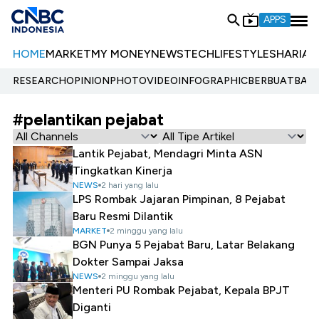
APPS
HOME
MARKET
MY MONEY
NEWS
TECH
LIFESTYLE
SHARIA
E
RESEARCH
OPINION
PHOTO
VIDEO
INFOGRAPHIC
BERBUATBAIK.
#pelantikan pejabat
Lantik Pejabat, Mendagri Minta ASN
Tingkatkan Kinerja
NEWS
2 hari yang lalu
LPS Rombak Jajaran Pimpinan, 8 Pejabat
Baru Resmi Dilantik
MARKET
2 minggu yang lalu
BGN Punya 5 Pejabat Baru, Latar Belakang
Dokter Sampai Jaksa
NEWS
2 minggu yang lalu
Menteri PU Rombak Pejabat, Kepala BPJT
Diganti