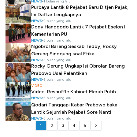
NEWS
1 bulan yang lalu
Purbaya Lantik 8 Pejabat Baru Ditjen Pajak,
Ini Daftar Lengkapnya
NEWS
2 bulan yang lalu
Dody Hanggodo Lantik 7 Pejabat Eselon I
Kementerian PU
NEWS
3 bulan yang lalu
Ngobrol Bareng Seskab Teddy, Rocky
Gerung Singgung soal Etika
NEWS
3 bulan yang lalu
Rocky Gerung Ungkap Isi Obrolan Bareng
Prabowo Usai Pelantikan
NEWS
3 bulan yang lalu
VIDEO
Video: Reshuffle Kabinet Merah Putih
NEWS
3 bulan yang lalu
Qodari Tanggapi Kabar Prabowo bakal
Lantik Sejumlah Pejabat Sore Nanti
NEWS
3 bulan yang lalu
1
2
3
4
5