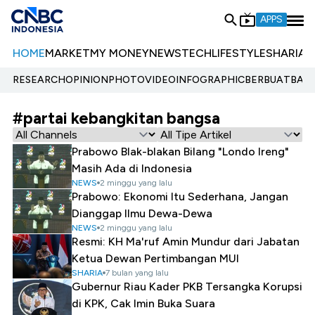
APPS
HOME
MARKET
MY MONEY
NEWS
TECH
LIFESTYLE
SHARIA
E
RESEARCH
OPINION
PHOTO
VIDEO
INFOGRAPHIC
BERBUATBAIK.
#partai kebangkitan bangsa
Prabowo Blak-blakan Bilang "Londo Ireng"
Masih Ada di Indonesia
NEWS
2 minggu yang lalu
Prabowo: Ekonomi Itu Sederhana, Jangan
Dianggap Ilmu Dewa-Dewa
NEWS
2 minggu yang lalu
Resmi: KH Ma'ruf Amin Mundur dari Jabatan
Ketua Dewan Pertimbangan MUI
SHARIA
7 bulan yang lalu
Gubernur Riau Kader PKB Tersangka Korupsi
di KPK, Cak Imin Buka Suara