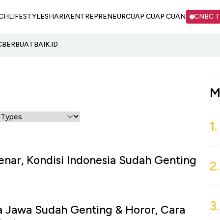
CH
LIFESTYLE
SHARIA
ENTREPRENEUR
CUAP CUAP CUAN
CNBC 
C
BERBUATBAIK.ID
M
1.
nar, Kondisi Indonesia Sudah Genting
2.
3.
a Jawa Sudah Genting & Horor, Cara