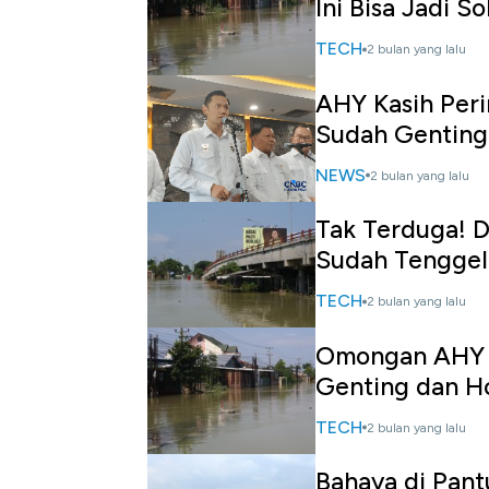
Ini Bisa Jadi So
TECH
2 bulan yang lalu
AHY Kasih Peri
Sudah Genting
NEWS
2 bulan yang lalu
Tak Terduga! D
Sudah Tengge
TECH
2 bulan yang lalu
Omongan AHY Be
Genting dan H
TECH
2 bulan yang lalu
Bahaya di Pant