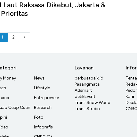
 Laut Raksasa Dikebut, Jakarta &
Prioritas
1
2
ategori
Layanan
Info
y Money
News
berbuatbaik.id
Tent
Pasangmata
Redak
ech
Lifestyle
Adsmart
Pedom
detikEvent
Karir
haria
Entrepreneur
Trans Snow World
Discl
uap Cuap Cuan
Research
Trans Studio
CNBC 
pini
Foto
ideo
Infografis
ndeks
CNBC TV