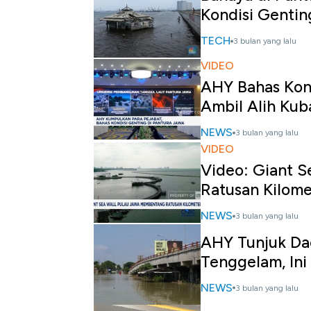
Kondisi Gentin
TECH
3 bulan yang lalu
VIDEO
AHY Bahas Kond
Ambil Alih Kub
NEWS
3 bulan yang lalu
VIDEO
Video: Giant 
Ratusan Kilome
NEWS
3 bulan yang lalu
AHY Tunjuk Dae
Tenggelam, Ini 
NEWS
3 bulan yang lalu