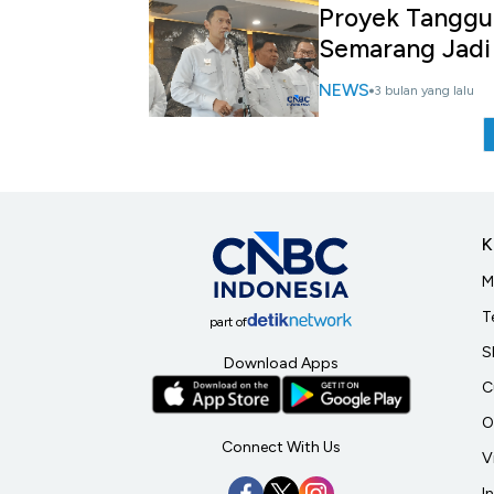
Proyek Tanggul
Semarang Jadi 
NEWS
3 bulan yang lalu
K
M
T
part of
S
Download Apps
C
O
Connect With Us
V
I