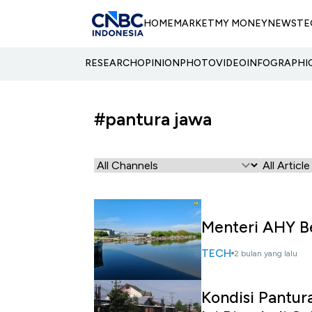
HOME
MARKET
MY MONEY
NEWS
TE
RESEARCH
OPINION
PHOTO
VIDEO
INFOGRAPHI
#pantura jawa
Menteri AHY Be
TECH
2 bulan yang lalu
Kondisi Pantur