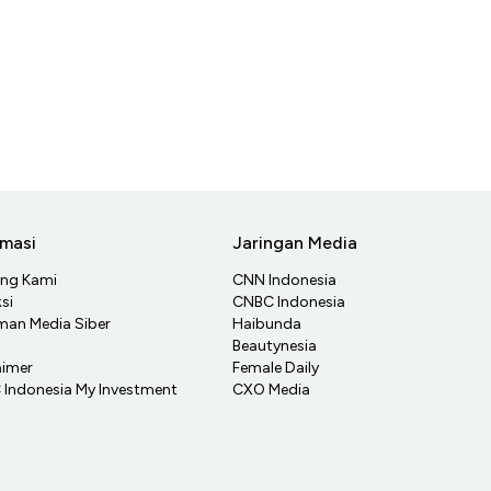
rmasi
Jaringan Media
ang Kami
CNN Indonesia
si
CNBC Indonesia
an Media Siber
Haibunda
Beautynesia
aimer
Female Daily
Indonesia My Investment
CXO Media